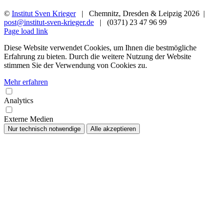
©
Institut Sven Krieger
| Chemnitz, Dresden & Leipzig
2026 |
post@institut-sven-krieger.de
| (0371) 23 47 96 99
Facebook
YouTube
Instagram
Rss
Page load link
Diese Website verwendet Cookies, um Ihnen die bestmögliche
Erfahrung zu bieten. Durch die weitere Nutzung der Website
stimmen Sie der Verwendung von Cookies zu.
Mehr erfahren
Analytics
Externe Medien
Nur technisch notwendige
Alle akzeptieren
Nach
oben