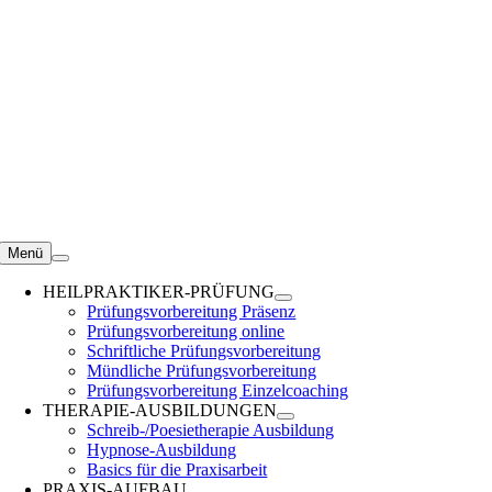
Zum
Inhalt
springen
Menü
HEILPRAKTIKER-PRÜFUNG
Prüfungsvorbereitung Präsenz
Prüfungsvorbereitung online
Schriftliche Prüfungsvorbereitung
Mündliche Prüfungsvorbereitung
Prüfungsvorbereitung Einzelcoaching
THERAPIE-AUSBILDUNGEN
Schreib-/Poesietherapie Ausbildung
Hypnose-Ausbildung
Basics für die Praxisarbeit
PRAXIS-AUFBAU