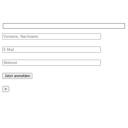
Newsletter an.
Und gehöre auch bald zu unseren zufriedenen Schülern.
Please leave this field empty.
×