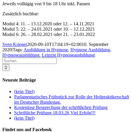
Jeweils volltägig von 9 bis 18 Uhr inkl. Pausen
Zusätzlich buchbar:
Modul 4: 11. – 13.12.2020 oder 12. – 14.11.2021
Modul 5: 22. – 24.01.2021 oder 10. – 12.12.2021
Modul 6: 26. – 28.02.2021 oder 21. – 23.01.2022
Sven Krieger
2020-09-10T17:04:19+02:00
10. September
2020
|
Tags:
Ausbildung in Hypnose
,
Hypnose Ausbildung
,
Hypnoseausbildung
,
Leipzig Hypnoseausbildung
|
Suche
nach:
Neueste Beiträge
(kein Titel)
Parlamentarisches Frühstück zur Rolle der Heilpraktikerschaft
im Deutscher Bundestag.
Kostenlose Besprechung der schriftlichen Prüfung
Schriftliche Prüfung 18.03.26 Viel Erfolg!!!
(kein Titel)
Findet uns auf Facebook