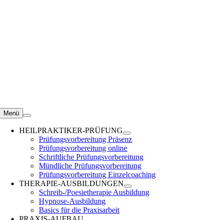
Zum
Inhalt
springen
Menü
HEILPRAKTIKER-PRÜFUNG
Prüfungsvorbereitung Präsenz
Prüfungsvorbereitung online
Schriftliche Prüfungsvorbereitung
Mündliche Prüfungsvorbereitung
Prüfungsvorbereitung Einzelcoaching
THERAPIE-AUSBILDUNGEN
Schreib-/Poesietherapie Ausbildung
Hypnose-Ausbildung
Basics für die Praxisarbeit
PRAXIS-AUFBAU