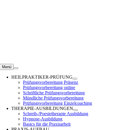
Zum
Inhalt
springen
Menü
HEILPRAKTIKER-PRÜFUNG
Prüfungsvorbereitung Präsenz
Prüfungsvorbereitung online
Schriftliche Prüfungsvorbereitung
Mündliche Prüfungsvorbereitung
Prüfungsvorbereitung Einzelcoaching
THERAPIE-AUSBILDUNGEN
Schreib-/Poesietherapie Ausbildung
Hypnose-Ausbildung
Basics für die Praxisarbeit
PRAXIS-AUFBAU