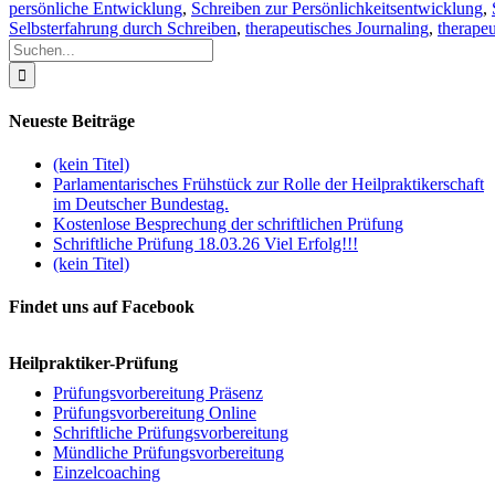
persönliche Entwicklung
,
Schreiben zur Persönlichkeitsentwicklung
,
Selbsterfahrung durch Schreiben
,
therapeutisches Journaling
,
therape
Suche
nach:
Neueste Beiträge
(kein Titel)
Parlamentarisches Frühstück zur Rolle der Heilpraktikerschaft
im Deutscher Bundestag.
Kostenlose Besprechung der schriftlichen Prüfung
Schriftliche Prüfung 18.03.26 Viel Erfolg!!!
(kein Titel)
Findet uns auf Facebook
Heilpraktiker-Prüfung
Prüfungsvorbereitung Präsenz
Prüfungsvorbereitung Online
Schriftliche Prüfungsvorbereitung
Mündliche Prüfungsvorbereitung
Einzelcoaching