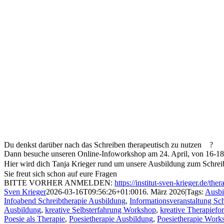
Du denkst darüber nach das Schreiben therapeutisch zu nutzen
?
Dann besuche unseren Online-Infoworkshop am 24. April, von 16-1
Hier wird dich Tanja Krieger rund um unsere Ausbildung zum Schre
Sie freut sich schon auf eure Fragen
BITTE VORHER ANMELDEN:
https://institut-sven-krieger.de/the
Sven Krieger
2026-03-16T09:56:26+01:00
16. März 2026
|
Tags:
Ausbi
Infoabend Schreibtherapie Ausbildung
,
Informationsveranstaltung Sc
Ausbildung
,
kreative Selbsterfahrung Workshop
,
kreative Therapief
Poesie als Therapie
,
Poesietherapie Ausbildung
,
Poesietherapie Work