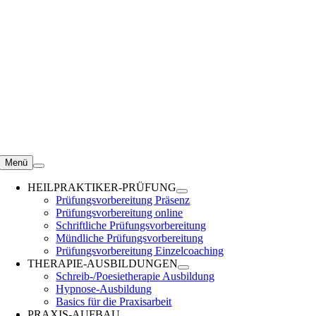
Zum
Inhalt
springen
Menü
HEILPRAKTIKER-PRÜFUNG
Prüfungsvorbereitung Präsenz
Prüfungsvorbereitung online
Schriftliche Prüfungsvorbereitung
Mündliche Prüfungsvorbereitung
Prüfungsvorbereitung Einzelcoaching
THERAPIE-AUSBILDUNGEN
Schreib-/Poesietherapie Ausbildung
Hypnose-Ausbildung
Basics für die Praxisarbeit
PRAXIS-AUFBAU