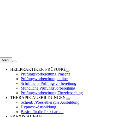
Zum
Inhalt
springen
Menü
HEILPRAKTIKER-PRÜFUNG
Prüfungsvorbereitung Präsenz
Prüfungsvorbereitung online
Schriftliche Prüfungsvorbereitung
Mündliche Prüfungsvorbereitung
Prüfungsvorbereitung Einzelcoaching
THERAPIE-AUSBILDUNGEN
Schreib-/Poesietherapie Ausbildung
Hypnose-Ausbildung
Basics für die Praxisarbeit
PRAXIS-AUFBAU