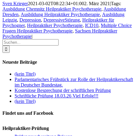
Sven Krieger
2021-03-02T08:22:34+01:00
2. März 2021
|
Tags:
Ausbildung Chemnitz Heilpraktiker Psychotherapie
,
Ausbildung
Dresden
,
Ausbildung Heilpraktiker Psychotherapie
,
Ausbildung
Leipzig
,
Depression
,
DepressiveStörung
,
Heilpraktiker für
Psychogner
,
Heilpraktiker Psychotherapie
,
ICD10
,
Multiple Choice
Fragen Heilpraktiker Psychotherapie
,
Sachsen Heilpraktiker
Psychotherapie
|
Suche
nach:
Neueste Beiträge
(kein Titel)
Parlamentarisches Frühstück zur Rolle der Heilpraktikerschaft
im Deutscher Bundestag.
Kostenlose Besprechung der schriftlichen Prüfung
Schriftliche Prüfung 18.03.26 Viel Erfolg!!!
(kein Titel)
Findet uns auf Facebook
Heilpraktiker-Prüfung