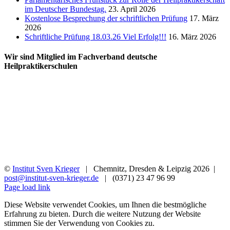
im Deutscher Bundestag.
23. April 2026
Kostenlose Besprechung der schriftlichen Prüfung
17. März
2026
Schriftliche Prüfung 18.03.26 Viel Erfolg!!!
16. März 2026
Wir sind Mitglied im Fachverband deutsche
Heilpraktikerschulen
©
Institut Sven Krieger
| Chemnitz, Dresden & Leipzig
2026 |
post@institut-sven-krieger.de
| (0371) 23 47 96 99
Facebook
YouTube
Instagram
Rss
Page load link
Diese Website verwendet Cookies, um Ihnen die bestmögliche
Erfahrung zu bieten. Durch die weitere Nutzung der Website
stimmen Sie der Verwendung von Cookies zu.