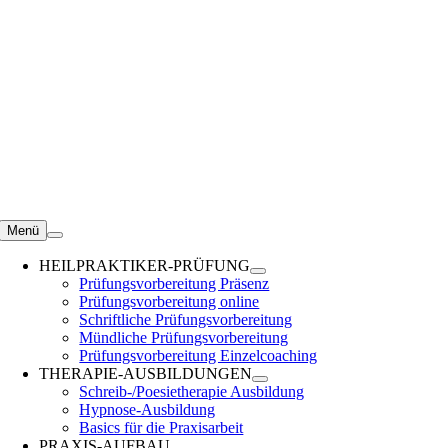
Zum
Inhalt
springen
Menü
HEILPRAKTIKER-PRÜFUNG
Prüfungsvorbereitung Präsenz
Prüfungsvorbereitung online
Schriftliche Prüfungsvorbereitung
Mündliche Prüfungsvorbereitung
Prüfungsvorbereitung Einzelcoaching
THERAPIE-AUSBILDUNGEN
Schreib-/Poesietherapie Ausbildung
Hypnose-Ausbildung
Basics für die Praxisarbeit
PRAXIS-AUFBAU