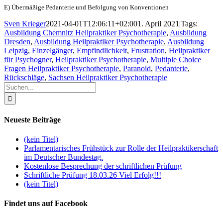
E) Übermäßige Pedanterie und Befolgung von Konventionen
Sven Krieger
2021-04-01T12:06:11+02:00
1. April 2021
|
Tags:
Ausbildung Chemnitz Heilpraktiker Psychotherapie
,
Ausbildung
Dresden
,
Ausbildung Heilpraktiker Psychotherapie
,
Ausbildung
Leipzig
,
Einzelgänger
,
Empfindlichkeit
,
Frustration
,
Heilpraktiker
für Psychogner
,
Heilpraktiker Psychotherapie
,
Multiple Choice
Fragen Heilpraktiker Psychotherapie
,
Paranoid
,
Pedanterie
,
Rückschläge
,
Sachsen Heilpraktiker Psychotherapie
|
Suche
nach:
Neueste Beiträge
(kein Titel)
Parlamentarisches Frühstück zur Rolle der Heilpraktikerschaft
im Deutscher Bundestag.
Kostenlose Besprechung der schriftlichen Prüfung
Schriftliche Prüfung 18.03.26 Viel Erfolg!!!
(kein Titel)
Findet uns auf Facebook