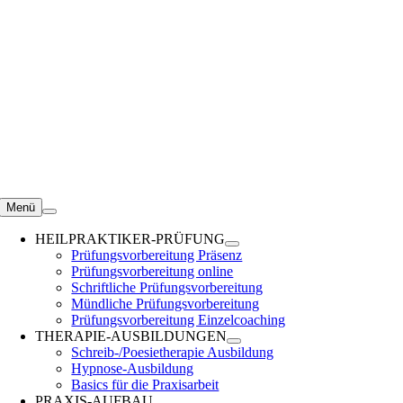
Zum
Inhalt
springen
Menü
HEILPRAKTIKER-PRÜFUNG
Prüfungsvorbereitung Präsenz
Prüfungsvorbereitung online
Schriftliche Prüfungsvorbereitung
Mündliche Prüfungsvorbereitung
Prüfungsvorbereitung Einzelcoaching
THERAPIE-AUSBILDUNGEN
Schreib-/Poesietherapie Ausbildung
Hypnose-Ausbildung
Basics für die Praxisarbeit
PRAXIS-AUFBAU