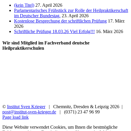
(kein Titel)
27. April 2026
Parlamentarisches Frühstück zur Rolle der Heilpraktikerschaft
im Deutscher Bundestag.
23. April 2026
Kostenlose Besprechung der schriftlichen Prüfung
17. März
2026
Schriftliche Prüfung 18.03.26 Viel Erfolg!!!
16. März 2026
Wir sind Mitglied im Fachverband deutsche
Heilpraktikerschulen
©
Institut Sven Krieger
| Chemnitz, Dresden & Leipzig
2026 |
post@institut-sven-krieger.de
| (0371) 23 47 96 99
Facebook
YouTube
Instagram
Rss
Page load link
Diese Website verwendet Cookies, um Ihnen die bestmögliche