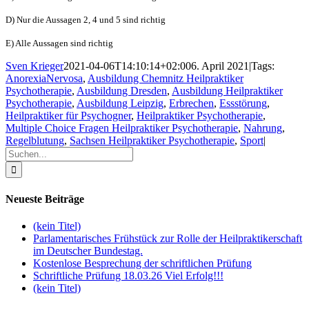
D) Nur die Aussagen 2, 4 und 5 sind richtig
E) Alle Aussagen sind richtig
Sven Krieger
2021-04-06T14:10:14+02:00
6. April 2021
|
Tags:
AnorexiaNervosa
,
Ausbildung Chemnitz Heilpraktiker
Psychotherapie
,
Ausbildung Dresden
,
Ausbildung Heilpraktiker
Psychotherapie
,
Ausbildung Leipzig
,
Erbrechen
,
Essstörung
,
Heilpraktiker für Psychogner
,
Heilpraktiker Psychotherapie
,
Multiple Choice Fragen Heilpraktiker Psychotherapie
,
Nahrung
,
Regelblutung
,
Sachsen Heilpraktiker Psychotherapie
,
Sport
|
Suche
nach:
Neueste Beiträge
(kein Titel)
Parlamentarisches Frühstück zur Rolle der Heilpraktikerschaft
im Deutscher Bundestag.
Kostenlose Besprechung der schriftlichen Prüfung
Schriftliche Prüfung 18.03.26 Viel Erfolg!!!
(kein Titel)