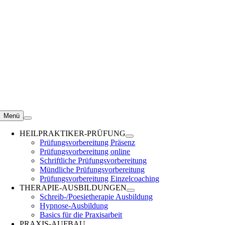
Zum
Inhalt
springen
Menü
HEILPRAKTIKER-PRÜFUNG
Prüfungsvorbereitung Präsenz
Prüfungsvorbereitung online
Schriftliche Prüfungsvorbereitung
Mündliche Prüfungsvorbereitung
Prüfungsvorbereitung Einzelcoaching
THERAPIE-AUSBILDUNGEN
Schreib-/Poesietherapie Ausbildung
Hypnose-Ausbildung
Basics für die Praxisarbeit
PRAXIS-AUFBAU