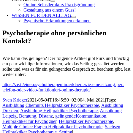
Online Selbstlernkurs Praxisgründung
Gestaltung aus einem Guss!
WISSEN FÜR DEN ALLTAG
Psychische Erkrankungen erkennen
Psychotherapie ohne persönlichen
Kontakt?
Wie kann das gelingen? Der folgende Artikel gibt kurz und knackig
ein paar wichtige Informationen, wie das Setting gestaltet werden
sollte und was es für ein gelingendes Gespräch zu beachten gibt, lest
weiter unter:
https://ze.tt/eine-psychotherapeutin-erklaert-wie-eine-sitzung-per-
telefon-oder-video-funktioniert-online-therapie/
Sven Krieger
2021-05-04T16:45:59+02:00
4. Mai 2021
|
Tags:
Ausbildung Chemnitz Heilpraktiker Psychotherapie
,
Ausbildung
Dresden
,
Ausbildung Heilpraktiker Psychotherapie
,
Ausbildung
Leipzig
,
Beratung
,
Distanz
,
gelingendeKommunikation
,
Heilpraktiker für Psychogner
,
Heilpraktiker Psychotherapie
,
Multiple Choice Fragen Heilpraktiker Psychotherapie
,
Sachsen
Heilpraktiker Psychotherapie
,
Setting
|