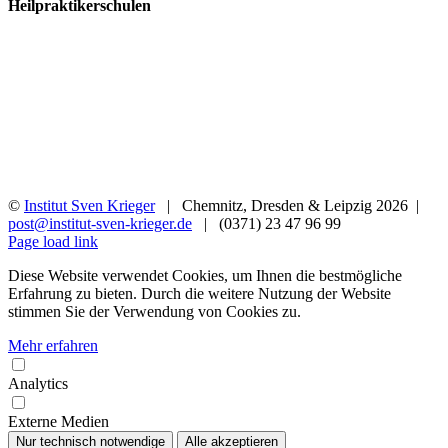
Heilpraktikerschulen
©
Institut Sven Krieger
| Chemnitz, Dresden & Leipzig
2026 |
post@institut-sven-krieger.de
| (0371) 23 47 96 99
Facebook
YouTube
Instagram
Rss
Page load link
Diese Website verwendet Cookies, um Ihnen die bestmögliche
Erfahrung zu bieten. Durch die weitere Nutzung der Website
stimmen Sie der Verwendung von Cookies zu.
Mehr erfahren
Analytics
Externe Medien
Nur technisch notwendige
Alle akzeptieren