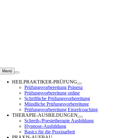
Zum
Inhalt
springen
Menü
HEILPRAKTIKER-PRÜFUNG
Prüfungsvorbereitung Präsenz
Prüfungsvorbereitung online
Schriftliche Prüfungsvorbereitung
Mündliche Prüfungsvorbereitung
Prüfungsvorbereitung Einzelcoaching
THERAPIE-AUSBILDUNGEN
Schreib-/Poesietherapie Ausbildung
Hypnose-Ausbildung
Basics für die Praxisarbeit
PRAXIS-AUFBAU