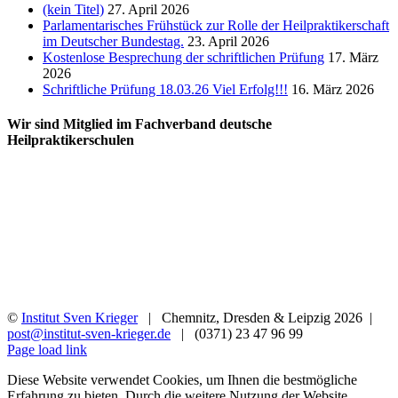
(kein Titel)
27. April 2026
Parlamentarisches Frühstück zur Rolle der Heilpraktikerschaft
im Deutscher Bundestag.
23. April 2026
Kostenlose Besprechung der schriftlichen Prüfung
17. März
2026
Schriftliche Prüfung 18.03.26 Viel Erfolg!!!
16. März 2026
Wir sind Mitglied im Fachverband deutsche
Heilpraktikerschulen
©
Institut Sven Krieger
| Chemnitz, Dresden & Leipzig
2026 |
post@institut-sven-krieger.de
| (0371) 23 47 96 99
Facebook
YouTube
Instagram
Rss
Page load link
Diese Website verwendet Cookies, um Ihnen die bestmögliche
Erfahrung zu bieten. Durch die weitere Nutzung der Website