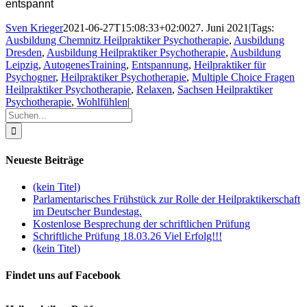
entspannt
Sven Krieger
2021-06-27T15:08:33+02:00
27. Juni 2021
|
Tags:
Ausbildung Chemnitz Heilpraktiker Psychotherapie
,
Ausbildung
Dresden
,
Ausbildung Heilpraktiker Psychotherapie
,
Ausbildung
Leipzig
,
AutogenesTraining
,
Entspannung
,
Heilpraktiker für
Psychogner
,
Heilpraktiker Psychotherapie
,
Multiple Choice Fragen
Heilpraktiker Psychotherapie
,
Relaxen
,
Sachsen Heilpraktiker
Psychotherapie
,
Wohlfühlen
|
Suche
nach:
Neueste Beiträge
(kein Titel)
Parlamentarisches Frühstück zur Rolle der Heilpraktikerschaft
im Deutscher Bundestag.
Kostenlose Besprechung der schriftlichen Prüfung
Schriftliche Prüfung 18.03.26 Viel Erfolg!!!
(kein Titel)
Findet uns auf Facebook