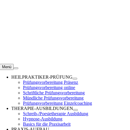
Zum
Inhalt
springen
Menü
HEILPRAKTIKER-PRÜFUNG
Prüfungsvorbereitung Präsenz
Prüfungsvorbereitung online
Schriftliche Prüfungsvorbereitung
Mündliche Prüfungsvorbereitung
Prüfungsvorbereitung Einzelcoaching
THERAPIE-AUSBILDUNGEN
Schreib-/Poesietherapie Ausbildung
Hypnose-Ausbildung
Basics für die Praxisarbeit
PRAXIS-AUFBAU