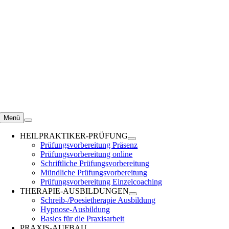
Zum
Inhalt
springen
Menü
HEILPRAKTIKER-PRÜFUNG
Prüfungsvorbereitung Präsenz
Prüfungsvorbereitung online
Schriftliche Prüfungsvorbereitung
Mündliche Prüfungsvorbereitung
Prüfungsvorbereitung Einzelcoaching
THERAPIE-AUSBILDUNGEN
Schreib-/Poesietherapie Ausbildung
Hypnose-Ausbildung
Basics für die Praxisarbeit
PRAXIS-AUFBAU