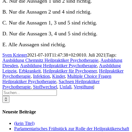
A. Nur die Aussagen 1 und 2 sind richtig.
B. Nur die Aussagen 2 und 4 sind richtig.
C. Nur die Aussagen 1, 3 und 5 sind richtig.
D. Nur die Aussagen 3, 4 und 5 sind richtig.
E. Alle Aussagen sind richtig.
Sven Krieger
2021-07-10T11:47:38+02:00
10. Juli 2021
|
Tags:
Ausbildung Chemnitz Heilpraktiker Psychotherapie
,
Ausbildung
Dresden
,
Ausbildung Heilpraktiker Psychotherapie
,
Ausbildung
Leipzig
,
Erbkrankeit
,
Heilpraktiker für Psychogner
,
Heilpraktiker
Psychotherapie
,
Infektion
,
Kinder
,
Multiple Choice Fragen
Heilpraktiker Psychotherapie
,
Sachsen Heilpraktiker
Psychotherapie
,
Stoffwechsel
,
Unfall
,
Vergiftung
|
Suche
nach:
Neueste Beiträge
(kein Titel)
Parlamentarisches Frühstück zur Rolle der Heilpraktikerschaft