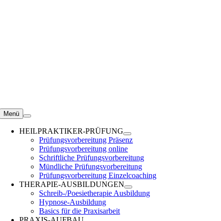
Zum
Inhalt
springen
Menü
HEILPRAKTIKER-PRÜFUNG
Prüfungsvorbereitung Präsenz
Prüfungsvorbereitung online
Schriftliche Prüfungsvorbereitung
Mündliche Prüfungsvorbereitung
Prüfungsvorbereitung Einzelcoaching
THERAPIE-AUSBILDUNGEN
Schreib-/Poesietherapie Ausbildung
Hypnose-Ausbildung
Basics für die Praxisarbeit
PRAXIS-AUFBAU