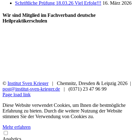
Schriftliche Prüfung 18.03.26 Viel Erfolg!!!
16. März 2026
Wir sind Mitglied im Fachverband deutsche
Heilpraktikerschulen
©
Institut Sven Krieger
| Chemnitz, Dresden & Leipzig
2026 |
post@institut-sven-krieger.de
| (0371) 23 47 96 99
Facebook
YouTube
Instagram
Rss
Page load link
Diese Website verwendet Cookies, um Ihnen die bestmögliche
Erfahrung zu bieten. Durch die weitere Nutzung der Website
stimmen Sie der Verwendung von Cookies zu.
Mehr erfahren
Analytics