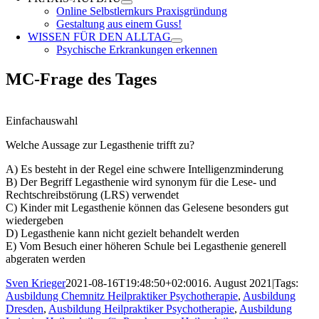
Online Selbstlernkurs Praxisgründung
Gestaltung aus einem Guss!
WISSEN FÜR DEN ALLTAG
Psychische Erkrankungen erkennen
MC-Frage des Tages
Einfachauswahl
Welche Aussage zur Legasthenie trifft zu?
A) Es besteht in der Regel eine schwere Intelligenzminderung
B) Der Begriff Legasthenie wird synonym für die Lese- und
Rechtschreibstörung (LRS) verwendet
C) Kinder mit Legasthenie können das Gelesene besonders gut
wiedergeben
D) Legasthenie kann nicht gezielt behandelt werden
E) Vom Besuch einer höheren Schule bei Legasthenie generell
abgeraten werden
Sven Krieger
2021-08-16T19:48:50+02:00
16. August 2021
|
Tags:
Ausbildung Chemnitz Heilpraktiker Psychotherapie
,
Ausbildung
Dresden
,
Ausbildung Heilpraktiker Psychotherapie
,
Ausbildung