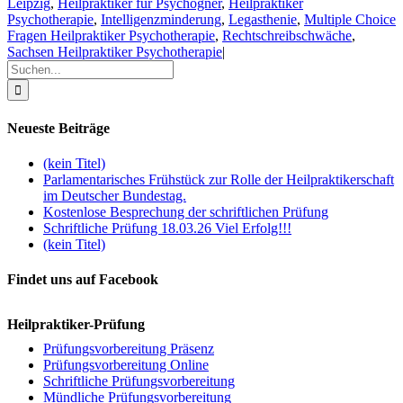
Leipzig
,
Heilpraktiker für Psychogner
,
Heilpraktiker
Psychotherapie
,
Intelligenzminderung
,
Legasthenie
,
Multiple Choice
Fragen Heilpraktiker Psychotherapie
,
Rechtschreibschwäche
,
Sachsen Heilpraktiker Psychotherapie
|
Suche
nach:
Neueste Beiträge
(kein Titel)
Parlamentarisches Frühstück zur Rolle der Heilpraktikerschaft
im Deutscher Bundestag.
Kostenlose Besprechung der schriftlichen Prüfung
Schriftliche Prüfung 18.03.26 Viel Erfolg!!!
(kein Titel)
Findet uns auf Facebook
Heilpraktiker-Prüfung
Prüfungsvorbereitung Präsenz
Prüfungsvorbereitung Online
Schriftliche Prüfungsvorbereitung
Mündliche Prüfungsvorbereitung