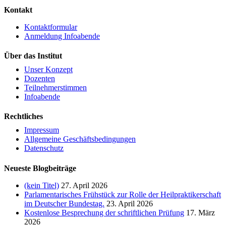
Kontakt
Kontaktformular
Anmeldung Infoabende
Über das Institut
Unser Konzept
Dozenten
Teilnehmerstimmen
Infoabende
Rechtliches
Impressum
Allgemeine Geschäftsbedingungen
Datenschutz
Neueste Blogbeiträge
(kein Titel)
27. April 2026
Parlamentarisches Frühstück zur Rolle der Heilpraktikerschaft
im Deutscher Bundestag.
23. April 2026
Kostenlose Besprechung der schriftlichen Prüfung
17. März
2026