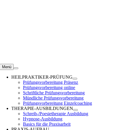
Zum
Inhalt
springen
Menü
HEILPRAKTIKER-PRÜFUNG
Prüfungsvorbereitung Präsenz
Prüfungsvorbereitung online
Schriftliche Prüfungsvorbereitung
Mündliche Prüfungsvorbereitung
Prüfungsvorbereitung Einzelcoaching
THERAPIE-AUSBILDUNGEN
Schreib-/Poesietherapie Ausbildung
Hypnose-Ausbildung
Basics für die Praxisarbeit
PRAXIS-AUFBAU