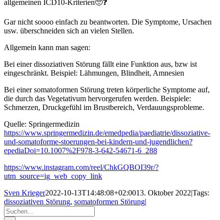
allgemeinen ICD10-Kriterien🥺❓
Gar nicht soooo einfach zu beantworten. Die Symptome, Ursachen
usw. überschneiden sich an vielen Stellen.
Allgemein kann man sagen:
Bei einer dissoziativen Störung fällt eine Funktion aus, bzw ist
eingeschränkt. Beispiel: Lähmungen, Blindheit, Amnesien
Bei einer somatoformen Störung treten körperliche Symptome auf,
die durch das Vegetativum hervorgerufen werden. Beispiele:
Schmerzen, Druckgefühl im Brustbereich, Verdauungsprobleme.
Quelle: Springermedizin
https://www.springermedizin.de/emedpedia/paediatrie/dissoziative-
und-somatoforme-stoerungen-bei-kindern-und-jugendlichen?
epediaDoi=10.1007%2F978-3-642-54671-6_288
https://www.instagram.com/reel/ChkGQBOI39r/?
utm_source=ig_web_copy_link
Sven Krieger
2022-10-13T14:48:08+02:00
13. Oktober 2022
|
Tags:
dissoziativen Störung
,
somatoformen Störung
|
Suche
nach: