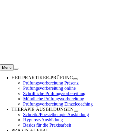
Zum
Inhalt
springen
Menü
HEILPRAKTIKER-PRÜFUNG
Prüfungsvorbereitung Präsenz
Prüfungsvorbereitung online
Schriftliche Prüfungsvorbereitung
Mündliche Prüfungsvorbereitung
Prüfungsvorbereitung Einzelcoaching
THERAPIE-AUSBILDUNGEN
Schreib-/Poesietherapie Ausbildung
Hypnose-Ausbildung
Basics für die Praxisarbeit
PRAXIS-AUFBAU