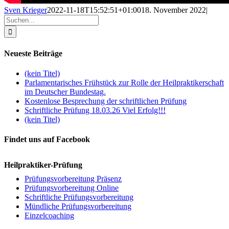
Sven Krieger
2022-11-18T15:52:51+01:00
18. November 2022
|
Suche
nach:
Neueste Beiträge
(kein Titel)
Parlamentarisches Frühstück zur Rolle der Heilpraktikerschaft
im Deutscher Bundestag.
Kostenlose Besprechung der schriftlichen Prüfung
Schriftliche Prüfung 18.03.26 Viel Erfolg!!!
(kein Titel)
Findet uns auf Facebook
Heilpraktiker-Prüfung
Prüfungsvorbereitung Präsenz
Prüfungsvorbereitung Online
Schriftliche Prüfungsvorbereitung
Mündliche Prüfungsvorbereitung
Einzelcoaching