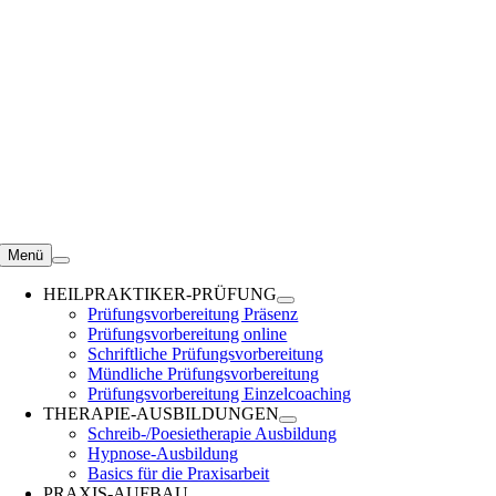
Zum
Inhalt
springen
Menü
HEILPRAKTIKER-PRÜFUNG
Prüfungsvorbereitung Präsenz
Prüfungsvorbereitung online
Schriftliche Prüfungsvorbereitung
Mündliche Prüfungsvorbereitung
Prüfungsvorbereitung Einzelcoaching
THERAPIE-AUSBILDUNGEN
Schreib-/Poesietherapie Ausbildung
Hypnose-Ausbildung
Basics für die Praxisarbeit
PRAXIS-AUFBAU