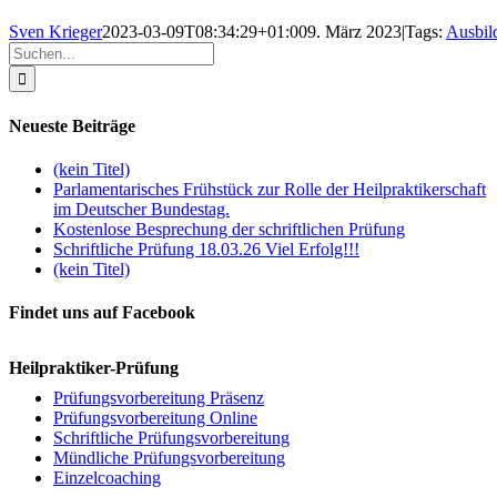
Sven Krieger
2023-03-09T08:34:29+01:00
9. März 2023
|
Tags:
Ausbil
Suche
nach:
Neueste Beiträge
(kein Titel)
Parlamentarisches Frühstück zur Rolle der Heilpraktikerschaft
im Deutscher Bundestag.
Kostenlose Besprechung der schriftlichen Prüfung
Schriftliche Prüfung 18.03.26 Viel Erfolg!!!
(kein Titel)
Findet uns auf Facebook
Heilpraktiker-Prüfung
Prüfungsvorbereitung Präsenz
Prüfungsvorbereitung Online
Schriftliche Prüfungsvorbereitung
Mündliche Prüfungsvorbereitung
Einzelcoaching