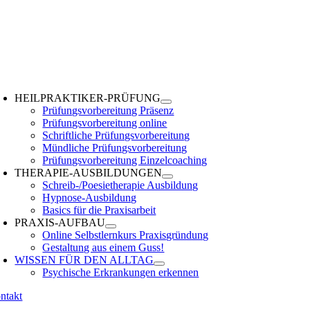
Zum
Inhalt
springen
oggle
avigation
HEILPRAKTIKER-PRÜFUNG
Prüfungsvorbereitung Präsenz
Prüfungsvorbereitung online
Schriftliche Prüfungsvorbereitung
Mündliche Prüfungsvorbereitung
Prüfungsvorbereitung Einzelcoaching
THERAPIE-AUSBILDUNGEN
Schreib-/Poesietherapie Ausbildung
Hypnose-Ausbildung
Basics für die Praxisarbeit
PRAXIS-AUFBAU
Online Selbstlernkurs Praxisgründung
Gestaltung aus einem Guss!
WISSEN FÜR DEN ALLTAG
Psychische Erkrankungen erkennen
ntakt