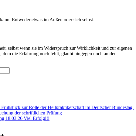
 kann. Entweder etwas im Außen oder sich selbst.
heit, selbst wenn sie im Widerspruch zur Wirklichkeit und zur eigenen
, dem die Erfahrung noch fehlt, glaubt hingegen noch an den
 Frühstück zur Rolle der Heilpraktikerschaft im Deutscher Bundestag.
chung der schriftlichen Prüfung
ng 18.03.26 Viel Erfolg!!!
ook