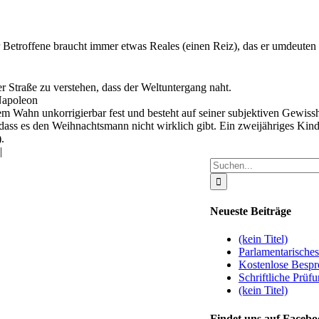
r Betroffene braucht immer etwas Reales (einen Reiz), das er umdeuten
 Straße zu verstehen, dass der Weltuntergang naht.
 Napoleon
dem Wahn unkorrigierbar fest und besteht auf seiner subjektiven Gewiss
dass es den Weihnachtsmann nicht wirklich gibt. Ein zweijähriges Kind
.
|
Suche
nach:
Neueste Beiträge
(kein Titel)
Parlamentarisches
Kostenlose Bespre
Schriftliche Prüfu
(kein Titel)
Findet uns auf Faceb