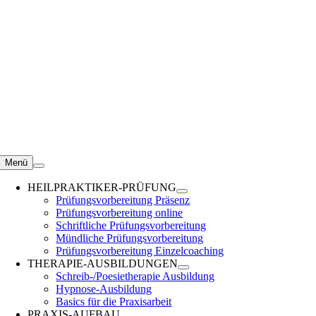
Zum
Inhalt
springen
Menü
HEILPRAKTIKER-PRÜFUNG
Prüfungsvorbereitung Präsenz
Prüfungsvorbereitung online
Schriftliche Prüfungsvorbereitung
Mündliche Prüfungsvorbereitung
Prüfungsvorbereitung Einzelcoaching
THERAPIE-AUSBILDUNGEN
Schreib-/Poesietherapie Ausbildung
Hypnose-Ausbildung
Basics für die Praxisarbeit
PRAXIS-AUFBAU