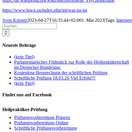
https://de.wikipedia.org/wiki/Interpersonelle_Psychotherapie
https://www.fawp.eu/index.php/ipt/was-ist-ipt
Sven Krieger
2023-04-27T16:35:44+02:00
1. Mai 2023
|
Tags:
Interper
Suche
nach:
Neueste Beiträge
(kein Titel)
Parlamentarisches Frühstück zur Rolle der Heilpraktikerschaft
im Deutscher Bundestag.
Kostenlose Besprechung der schriftlichen Prüfung
Schriftliche Prüfung 18.03.26 Viel Erfolg!!!
(kein Titel)
Findet uns auf Facebook
Heilpraktiker-Prüfung
Prüfungsvorbereitung Präsenz
Prüfungsvorbereitung Online
Schriftliche Prüfungsvorbereitung