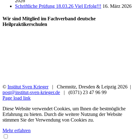
2026
Schriftliche Prüfung 18.03.26 Viel Erfolg!!!
16. März 2026
Wir sind Mitglied im Fachverband deutsche
Heilpraktikerschulen
©
Institut Sven Krieger
| Chemnitz, Dresden & Leipzig
2026 |
post@institut-sven-krieger.de
| (0371) 23 47 96 99
Facebook
YouTube
Instagram
Rss
Page load link
Diese Website verwendet Cookies, um Ihnen die bestmögliche
Erfahrung zu bieten. Durch die weitere Nutzung der Website
stimmen Sie der Verwendung von Cookies zu.
Mehr erfahren