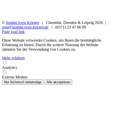
©
Institut Sven Krieger
| Chemnitz, Dresden & Leipzig
2026 |
post@institut-sven-krieger.de
| (0371) 23 47 96 99
Facebook
YouTube
Instagram
Rss
Page load link
Diese Website verwendet Cookies, um Ihnen die bestmögliche
Erfahrung zu bieten. Durch die weitere Nutzung der Website
stimmen Sie der Verwendung von Cookies zu.
Mehr erfahren
Analytics
Externe Medien
Nur technisch notwendige
Alle akzeptieren
Nach
oben