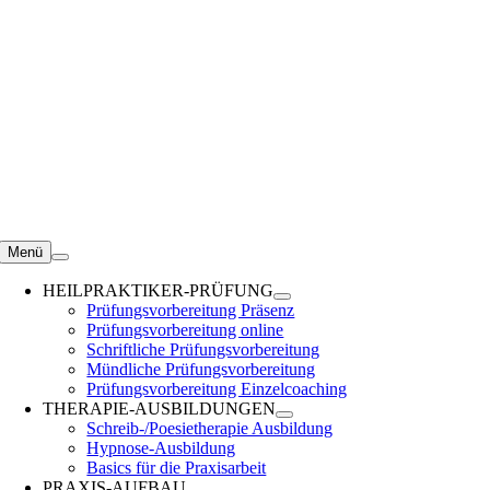
Zum
Inhalt
springen
Menü
HEILPRAKTIKER-PRÜFUNG
Prüfungsvorbereitung Präsenz
Prüfungsvorbereitung online
Schriftliche Prüfungsvorbereitung
Mündliche Prüfungsvorbereitung
Prüfungsvorbereitung Einzelcoaching
THERAPIE-AUSBILDUNGEN
Schreib-/Poesietherapie Ausbildung
Hypnose-Ausbildung
Basics für die Praxisarbeit
PRAXIS-AUFBAU