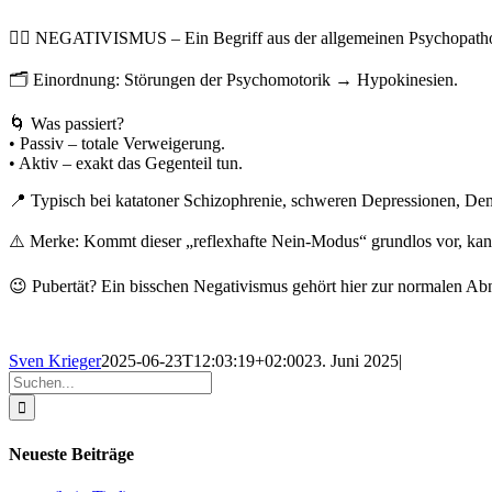
🙅‍♀️ NEGATIVISMUS – Ein Begriff aus der allgemeinen Psychopatho
🗂️ Einordnung: Störungen der Psychomotorik → Hypokinesien.
🌀 Was passiert?
• Passiv – totale Verweigerung.
• Aktiv – exakt das Gegenteil tun.
📍 Typisch bei katatoner Schizophrenie, schweren Depressionen, D
⚠️ Merke: Kommt dieser „reflexhafte Nein-Modus“ grundlos vor, kann
😉 Pubertät? Ein bisschen Negativismus gehört hier zur normalen Abn
Sven Krieger
2025-06-23T12:03:19+02:00
23. Juni 2025
|
Suche
nach:
Neueste Beiträge