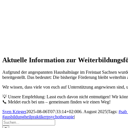
Aktuelle Information zur Weiterbildungsf
Aufgrund der angespannten Haushaltslage im Freistaat Sachsen wurde
bereitgestellt. Das bedeutet: Die bisherige Förderung bleibt weiterhin 
Wir wissen, dass viele von euch auf Unterstützung angewiesen sind, 
💡 Unsere Empfehlung: Lasst euch davon nicht entmutigen! Wir könn
📞 Meldet euch bei uns – gemeinsam finden wir einen Weg!
Sven Krieger
2025-08-06T07:33:14+02:00
6. August 2025
|
Tags:
#sab
#ausbildungheilpraktikerpsychotherapie
|
Suche
nach: