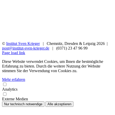
©
Institut Sven Krieger
| Chemnitz, Dresden & Leipzig
2026 |
post@institut-sven-krieger.de
| (0371) 23 47 96 99
Facebook
YouTube
Instagram
Rss
Page load link
Diese Website verwendet Cookies, um Ihnen die bestmögliche
Erfahrung zu bieten. Durch die weitere Nutzung der Website
stimmen Sie der Verwendung von Cookies zu.
Mehr erfahren
Analytics
Externe Medien
Nur technisch notwendige
Alle akzeptieren
Nach
oben