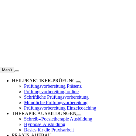
Zum
Inhalt
springen
Menü
HEILPRAKTIKER-PRÜFUNG
Prüfungsvorbereitung Präsenz
Prüfungsvorbereitung online
Schriftliche Prüfungsvorbereitung
Mündliche Prüfungsvorbereitung
Prüfungsvorbereitung Einzelcoaching
THERAPIE-AUSBILDUNGEN
Schreib-/Poesietherapie Ausbildung
Hypnose-Ausbildung
Basics für die Praxisarbeit
PRAXIS-AUFBAU