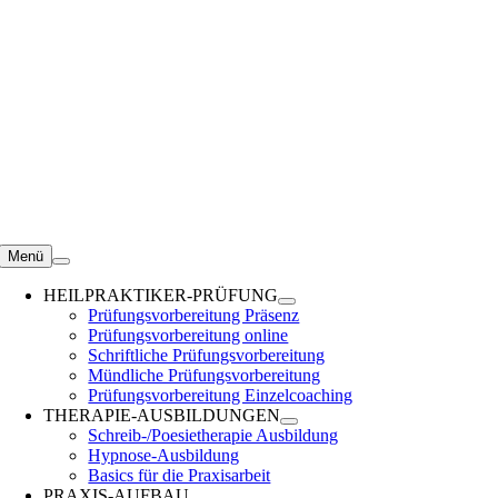
Zum
Inhalt
springen
Menü
HEILPRAKTIKER-PRÜFUNG
Prüfungsvorbereitung Präsenz
Prüfungsvorbereitung online
Schriftliche Prüfungsvorbereitung
Mündliche Prüfungsvorbereitung
Prüfungsvorbereitung Einzelcoaching
THERAPIE-AUSBILDUNGEN
Schreib-/Poesietherapie Ausbildung
Hypnose-Ausbildung
Basics für die Praxisarbeit
PRAXIS-AUFBAU