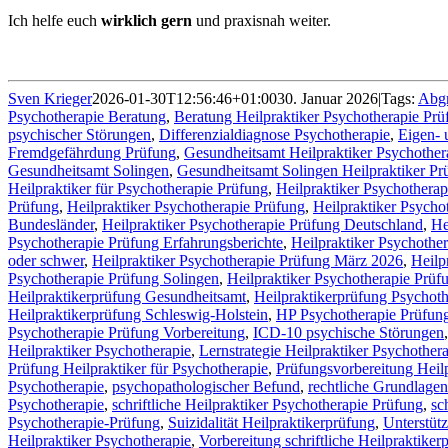
Ich helfe euch
wirklich gern
und praxisnah weiter.
Sven Krieger
2026-01-30T12:56:46+01:00
30. Januar 2026
|
Tags:
Abg
Psychotherapie Beratung
,
Beratung Heilpraktiker Psychotherapie Prü
psychischer Störungen
,
Differenzialdiagnose Psychotherapie
,
Eigen- 
Fremdgefährdung Prüfung
,
Gesundheitsamt Heilpraktiker Psychother
Gesundheitsamt Solingen
,
Gesundheitsamt Solingen Heilpraktiker Pr
Heilpraktiker für Psychotherapie Prüfung
,
Heilpraktiker Psychothera
Prüfung
,
Heilpraktiker Psychotherapie Prüfung
,
Heilpraktiker Psycho
Bundesländer
,
Heilpraktiker Psychotherapie Prüfung Deutschland
,
He
Psychotherapie Prüfung Erfahrungsberichte
,
Heilpraktiker Psychother
oder schwer
,
Heilpraktiker Psychotherapie Prüfung März 2026
,
Heilp
Psychotherapie Prüfung Solingen
,
Heilpraktiker Psychotherapie Prüf
Heilpraktikerprüfung Gesundheitsamt
,
Heilpraktikerprüfung Psychothe
Heilpraktikerprüfung Schleswig-Holstein
,
HP Psychotherapie Prüfun
Psychotherapie Prüfung Vorbereitung
,
ICD-10 psychische Störungen
Heilpraktiker Psychotherapie
,
Lernstrategie Heilpraktiker Psychother
Prüfung Heilpraktiker für Psychotherapie
,
Prüfungsvorbereitung Heilp
Psychotherapie
,
psychopathologischer Befund
,
rechtliche Grundlagen
Psychotherapie
,
schriftliche Heilpraktiker Psychotherapie Prüfung
,
sc
Psychotherapie-Prüfung
,
Suizidalität Heilpraktikerprüfung
,
Unterstüt
Heilpraktiker Psychotherapie
,
Vorbereitung schriftliche Heilpraktiker