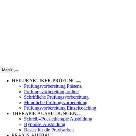
Zum
Inhalt
springen
Menü
HEILPRAKTIKER-PRÜFUNG
Prüfungsvorbereitung Präsenz
Prüfungsvorbereitung online
Schriftliche Prüfungsvorbereitung
Mündliche Prüfungsvorbereitung
Prüfungsvorbereitung Einzelcoaching
THERAPIE-AUSBILDUNGEN
Schreib-/Poesietherapie Ausbildung
Hypnose-Ausbildung
Basics für die Praxisarbeit
PRAXIS-AUFBAU