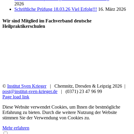
2026
Schriftliche Prüfung 18.03.26 Viel Erfolg!!!
16. März 2026
Wir sind Mitglied im Fachverband deutsche
Heilpraktikerschulen
©
Institut Sven Krieger
| Chemnitz, Dresden & Leipzig
2026 |
post@institut-sven-krieger.de
| (0371) 23 47 96 99
Facebook
YouTube
Instagram
Rss
Page load link
Diese Website verwendet Cookies, um Ihnen die bestmögliche
Erfahrung zu bieten. Durch die weitere Nutzung der Website
stimmen Sie der Verwendung von Cookies zu.
Mehr erfahren