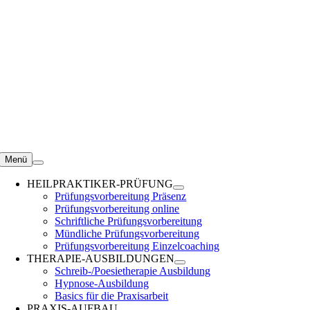
Zum
Inhalt
springen
Menü
HEILPRAKTIKER-PRÜFUNG
Prüfungsvorbereitung Präsenz
Prüfungsvorbereitung online
Schriftliche Prüfungsvorbereitung
Mündliche Prüfungsvorbereitung
Prüfungsvorbereitung Einzelcoaching
THERAPIE-AUSBILDUNGEN
Schreib-/Poesietherapie Ausbildung
Hypnose-Ausbildung
Basics für die Praxisarbeit
PRAXIS-AUFBAU