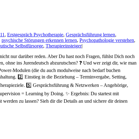
D11
,
Erstgespräch Psychotherapie
,
Gesprächsführung lernen
,
,
psychische Störungen erkennen lernen
,
Psychopathologie verstehen
,
utische Selbstfürsorge
,
Therapieeinsteiger
|
 nicht nur darüber reden. Aber Du hast noch Fragen, fühlst Dich noch
 ohne ins Jurendeutsch abzurutschen? ❓ Und wer zeigt dir, wie man
 6 Power-Modulen (die du auch modulweise nach bedarf buchen
haltung. 2️⃣ Einstieg in die Beziehung – Terminvergabe, Setting,
 Therapieziele. 5️⃣ Gesprächsführung & Netzwerken – Angehörige,
upervision = Learning by Doing. ✨ Ergebnis: Du startest mit
tät werden zu lassen? Sieh dir die Details an und sichere dir deinen