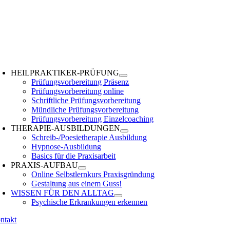
Zum
Inhalt
springen
oggle
avigation
HEILPRAKTIKER-PRÜFUNG
Prüfungsvorbereitung Präsenz
Prüfungsvorbereitung online
Schriftliche Prüfungsvorbereitung
Mündliche Prüfungsvorbereitung
Prüfungsvorbereitung Einzelcoaching
THERAPIE-AUSBILDUNGEN
Schreib-/Poesietherapie Ausbildung
Hypnose-Ausbildung
Basics für die Praxisarbeit
PRAXIS-AUFBAU
Online Selbstlernkurs Praxisgründung
Gestaltung aus einem Guss!
WISSEN FÜR DEN ALLTAG
Psychische Erkrankungen erkennen
ntakt