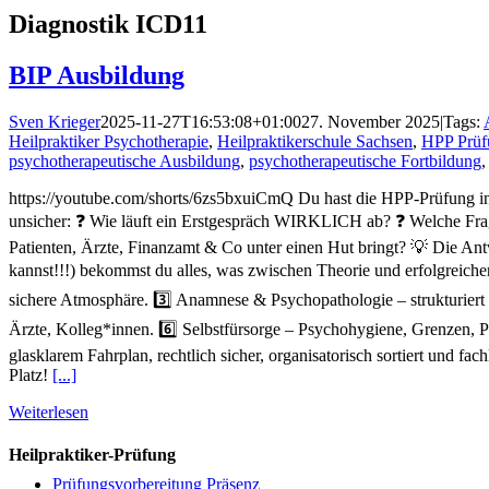
Diagnostik ICD11
BIP Ausbildung
Sven Krieger
2025-11-27T16:53:08+01:00
27. November 2025
|
Tags:
Heilpraktiker Psychotherapie
,
Heilpraktikerschule Sachsen
,
HPP Prüf
psychotherapeutische Ausbildung
,
psychotherapeutische Fortbildung
https://youtube.com/shorts/6zs5bxuiCmQ Du hast die HPP-Prüfung in de
unsicher: ❓ Wie läuft ein Erstgespräch WIRKLICH ab? ❓ Welche Fra
Patienten, Ärzte, Finanzamt & Co unter einen Hut bringt? 💡 Die An
kannst!!!) bekommst du alles, was zwischen Theorie und erfolgreicher
sichere Atmosphäre. 3️⃣ Anamnese & Psychopathologie – strukturiert
Ärzte, Kolleg*innen. 6️⃣ Selbstfürsorge – Psychohygiene, Grenzen, P
glasklarem Fahrplan, rechtlich sicher, organisatorisch sortiert und fac
Platz!
[...]
Weiterlesen
Heilpraktiker-Prüfung
Prüfungsvorbereitung Präsenz