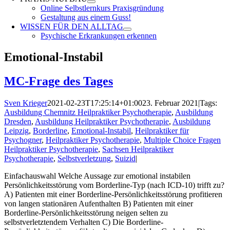
Online Selbstlernkurs Praxisgründung
Gestaltung aus einem Guss!
WISSEN FÜR DEN ALLTAG
Psychische Erkrankungen erkennen
Emotional-Instabil
MC-Frage des Tages
Sven Krieger
2021-02-23T17:25:14+01:00
23. Februar 2021
|
Tags:
Ausbildung Chemnitz Heilpraktiker Psychotherapie
,
Ausbildung
Dresden
,
Ausbildung Heilpraktiker Psychotherapie
,
Ausbildung
Leipzig
,
Borderline
,
Emotional-Instabil
,
Heilpraktiker für
Psychogner
,
Heilpraktiker Psychotherapie
,
Multiple Choice Fragen
Heilpraktiker Psychotherapie
,
Sachsen Heilpraktiker
Psychotherapie
,
Selbstverletzung
,
Suizid
|
Einfachauswahl Welche Aussage zur emotional instabilen
Persönlichkeitsstörung vom Borderline-Typ (nach ICD-10) trifft zu?
A) Patienten mit einer Borderline-Persönlichkeitsstörung profitieren
von langen stationären Aufenthalten B) Patienten mit einer
Borderline-Persönlichkeitsstörung neigen selten zu
selbstverletztendem Verhalten C) Die Borderline-