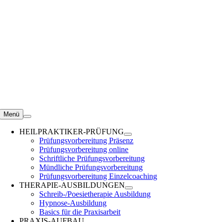
Zum
Inhalt
springen
Menü
HEILPRAKTIKER-PRÜFUNG
Prüfungsvorbereitung Präsenz
Prüfungsvorbereitung online
Schriftliche Prüfungsvorbereitung
Mündliche Prüfungsvorbereitung
Prüfungsvorbereitung Einzelcoaching
THERAPIE-AUSBILDUNGEN
Schreib-/Poesietherapie Ausbildung
Hypnose-Ausbildung
Basics für die Praxisarbeit
PRAXIS-AUFBAU