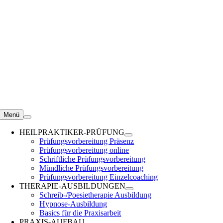
Zum
Inhalt
springen
Menü
HEILPRAKTIKER-PRÜFUNG
Prüfungsvorbereitung Präsenz
Prüfungsvorbereitung online
Schriftliche Prüfungsvorbereitung
Mündliche Prüfungsvorbereitung
Prüfungsvorbereitung Einzelcoaching
THERAPIE-AUSBILDUNGEN
Schreib-/Poesietherapie Ausbildung
Hypnose-Ausbildung
Basics für die Praxisarbeit
PRAXIS-AUFBAU