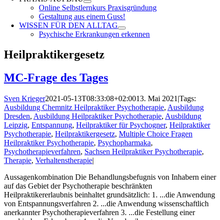
Online Selbstlernkurs Praxisgründung
Gestaltung aus einem Guss!
WISSEN FÜR DEN ALLTAG
Psychische Erkrankungen erkennen
Heilpraktikergesetz
MC-Frage des Tages
Sven Krieger
2021-05-13T08:33:08+02:00
13. Mai 2021
|
Tags:
Ausbildung Chemnitz Heilpraktiker Psychotherapie
,
Ausbildung
Dresden
,
Ausbildung Heilpraktiker Psychotherapie
,
Ausbildung
Leipzig
,
Entspannung
,
Heilpraktiker für Psychogner
,
Heilpraktiker
Psychotherapie
,
Heilpraktikergesetz
,
Multiple Choice Fragen
Heilpraktiker Psychotherapie
,
Psychopharmaka
,
Psychotherapieverfahren
,
Sachsen Heilpraktiker Psychotherapie
,
Therapie
,
Verhaltenstherapie
|
Aussagenkombination Die Behandlungsbefugnis von Inhabern einer
auf das Gebiet der Psychotherapie beschränkten
Heilpraktikererlaubnis beinhaltet grundsätzlich: 1. ...die Anwendung
von Entspannungsverfahren 2. ...die Anwendung wissenschaftlich
anerkannter Psychotherapieverfahren 3. ...die Festellung einer