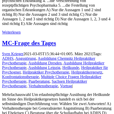
psychischen Erkrankung 4. ...die Verschreibung von
rezeptpflichtigen Psychopharmaka 5. ...die Festellung von
organischen Erkrankungen A) Nur die Aussagen 1 und 2 sind
richtig B) Nur die Aussagen 2 und 3 sind richtig C) Nur die
Aussagen 1, 2 und 3 sind richtig D) Nur die Aussagen 1, 2, 3 und 4
sind richtig E) Alle Aussagen sind richtig
Weiterlesen
MC-Frage des Tages
Sven Krieger
2021-03-05T15:36:44+01:00
5. März 2021
|
Tags:
ADHS
,
Angsstörung
,
Ausbildung Chemnitz Heilpraktiker
Psychotherapie
,
Ausbildung Dresden
,
Ausbildung Heilpraktiker
Psychotherapie
,
Ausbildung Leipzig
,
Heilkunde
,
Heilpraktiker für
Psychogner
,
Heilpraktiker Psychotherapie
,
Heilpraktikergesetz
,
Konfrontationstherapie
,
Multiple Choice Fragen Heilpraktiker
Psychotherapie
,
Paarberatung
,
Sachsen Heilpraktiker
Psychotherapie
,
Verhaltenstherapie
,
Vortrag
|
Mehrfachauswahl Um erlaubnispflichtige Ausübung der Heilkunde
im Sinne des Heilpraktikergesetzes handelt es sich bei der
selbstständigen Durchführung von: Wählen Sie zwei Antworten! A)
Verhaltenstherapie bei Generalisierter Angststörung B) Paarberatung
bei Ehekrisen C) Beratung über die Schullaufbahn bei ADHS D)