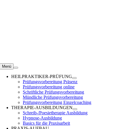
Zum
Inhalt
springen
Menü
HEILPRAKTIKER-PRÜFUNG
Prüfungsvorbereitung Präsenz
Prüfungsvorbereitung online
Schriftliche Prüfungsvorbereitung
Mündliche Prüfungsvorbereitung
Prüfungsvorbereitung Einzelcoaching
THERAPIE-AUSBILDUNGEN
Schreib-/Poesietherapie Ausbildung
Hypnose-Ausbildung
Basics für die Praxisarbeit
PRAXIS-AUFBAU