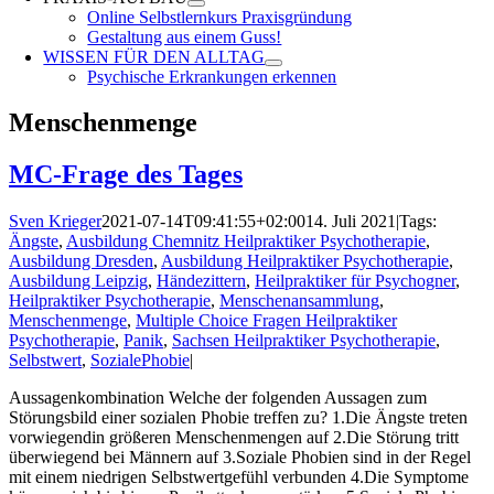
Online Selbstlernkurs Praxisgründung
Gestaltung aus einem Guss!
WISSEN FÜR DEN ALLTAG
Psychische Erkrankungen erkennen
Menschenmenge
MC-Frage des Tages
Sven Krieger
2021-07-14T09:41:55+02:00
14. Juli 2021
|
Tags:
Ängste
,
Ausbildung Chemnitz Heilpraktiker Psychotherapie
,
Ausbildung Dresden
,
Ausbildung Heilpraktiker Psychotherapie
,
Ausbildung Leipzig
,
Händezittern
,
Heilpraktiker für Psychogner
,
Heilpraktiker Psychotherapie
,
Menschenansammlung
,
Menschenmenge
,
Multiple Choice Fragen Heilpraktiker
Psychotherapie
,
Panik
,
Sachsen Heilpraktiker Psychotherapie
,
Selbstwert
,
SozialePhobie
|
Aussagenkombination Welche der folgenden Aussagen zum
Störungsbild einer sozialen Phobie treffen zu? 1.Die Ängste treten
vorwiegendin größeren Menschenmengen auf 2.Die Störung tritt
überwiegend bei Männern auf 3.Soziale Phobien sind in der Regel
mit einem niedrigen Selbstwertgefühl verbunden 4.Die Symptome