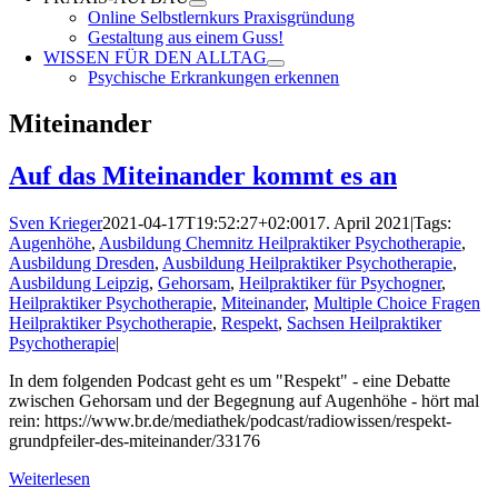
Online Selbstlernkurs Praxisgründung
Gestaltung aus einem Guss!
WISSEN FÜR DEN ALLTAG
Psychische Erkrankungen erkennen
Miteinander
Auf das Miteinander kommt es an
Sven Krieger
2021-04-17T19:52:27+02:00
17. April 2021
|
Tags:
Augenhöhe
,
Ausbildung Chemnitz Heilpraktiker Psychotherapie
,
Ausbildung Dresden
,
Ausbildung Heilpraktiker Psychotherapie
,
Ausbildung Leipzig
,
Gehorsam
,
Heilpraktiker für Psychogner
,
Heilpraktiker Psychotherapie
,
Miteinander
,
Multiple Choice Fragen
Heilpraktiker Psychotherapie
,
Respekt
,
Sachsen Heilpraktiker
Psychotherapie
|
In dem folgenden Podcast geht es um "Respekt" - eine Debatte
zwischen Gehorsam und der Begegnung auf Augenhöhe - hört mal
rein: https://www.br.de/mediathek/podcast/radiowissen/respekt-
grundpfeiler-des-miteinander/33176
Weiterlesen