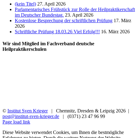
(kein Titel)
27. April 2026
Parlamentarisches Frühstück zur Rolle der Heilpraktikerschaft
im Deutscher Bundestag.
23. April 2026
Kostenlose Besprechung der schriftlichen Prüfung
17. März
2026
Schriftliche Prüfung 18.03.26 Viel Erfolg!!!
16. März 2026
Wir sind Mitglied im Fachverband deutsche
Heilpraktikerschulen
©
Institut Sven Krieger
| Chemnitz, Dresden & Leipzig
2026 |
post@institut-sven-krieger.de
| (0371) 23 47 96 99
Facebook
YouTube
Instagram
Rss
Page load link
Diese Website verwendet Cookies, um Ihnen die bestmögliche
Erfahrung zu bieten. Durch die weitere Nutzung der Website