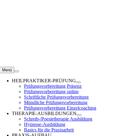
Zum
Inhalt
springen
Menü
HEILPRAKTIKER-PRÜFUNG
Prüfungsvorbereitung Präsenz
Prüfungsvorbereitung online
Schriftliche Prüfungsvorbereitung
Mündliche Prüfungsvorbereitung
Prüfungsvorbereitung Einzelcoaching
THERAPIE-AUSBILDUNGEN
Schreib-/Poesietherapie Ausbildung
Hypnose-Ausbildung
Basics für die Praxisarbeit
PRAXIS-AUFBAU