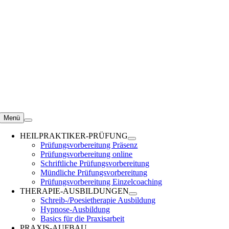
Zum
Inhalt
springen
Menü
HEILPRAKTIKER-PRÜFUNG
Prüfungsvorbereitung Präsenz
Prüfungsvorbereitung online
Schriftliche Prüfungsvorbereitung
Mündliche Prüfungsvorbereitung
Prüfungsvorbereitung Einzelcoaching
THERAPIE-AUSBILDUNGEN
Schreib-/Poesietherapie Ausbildung
Hypnose-Ausbildung
Basics für die Praxisarbeit
PRAXIS-AUFBAU