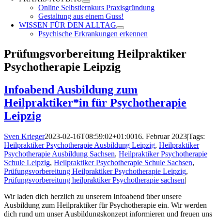
Online Selbstlernkurs Praxisgründung
Gestaltung aus einem Guss!
WISSEN FÜR DEN ALLTAG
Psychische Erkrankungen erkennen
Prüfungsvorbereitung Heilpraktiker
Psychotherapie Leipzig
Infoabend Ausbildung zum
Heilpraktiker*in für Psychotherapie
Leipzig
Sven Krieger
2023-02-16T08:59:02+01:00
16. Februar 2023
|
Tags:
Heilpraktiker Psychotherapie Ausbildung Leipzig
,
Heilpraktiker
Psychotherapie Ausbildung Sachsen
,
Heilpraktiker Psychotherapie
Schule Leipzig
,
Heilpraktiker Psychotherapie Schule Sachsen
,
Prüfungsvorbereitung Heilpraktiker Psychotherapie Leipzig
,
Prüfungsvorbereitung heilpraktiker Psychotherapie sachsen
|
Wir laden dich herzlich zu unserem Infoabend über unsere
Ausbildung zum Heilpraktiker für Psychotherapie ein. Wir werden
dich rund um unser Ausbildungskonzept informieren und freuen uns