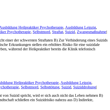
Ausbildung Heilpraktiker Psychotherapie
,
Ausbildung Leipzig
,
iker Psychotherapie
,
Selbstmord
,
Straftat
,
Suizid
,
Zwangsmaßnahme
|
t einer der schwersten Straftaten B) Zur Verhinderung eines Suizids
he Erkrankungen stellen ein erhöhtes Risiko für eine suizidale
ben, während der Heikpraktiker bereits die Klinik telefonisch
bildung Heilpraktiker Psychotherapie
,
Ausbildung Leipzig
,
ychotherapie
,
Selbstmord
,
Selbsttötung
,
Suizid
,
Suiziddrohung
|
t von Suizid spricht, wird er sich auch nicht das Leben nehmen B)
tschaft schließen ein Suizidrisiko nahezu aus D) Indirekte,