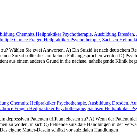
bildung Chemnitz Heilpraktiker Psychotherapie
,
Ausbildung Dresden
,
ultiple Choice Fragen Heilpraktiker Psychotherapie
,
Sachsen Heilprakt
u? Wählen Sie zwei Antworten. A) Ein Suizid ist nach deutschem Rech
en Suizid sollte dies auf keinen Fall angesprochen werden D) Psychisc
tient aus einem anderen Grund in die nächste, naheliegende Klinik bege
dung Chemnitz Heilpraktiker Psychotherapie
,
Ausbildung Dresden
,
Aus
 Choice Fragen Heilpraktiker Psychotherapie
,
Sachsen Heilpraktiker Ps
 depressiven Patienten trifft am ehesten zu? A) Wenn der Patient nich
en zu wollen, in sich C) Fehlende suizidale Handlungen in der Verwand
) Das eigene Mutter-Dasein schützt vor suizidalen Handlungen