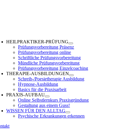
Zum
Inhalt
springen
oggle
avigation
HEILPRAKTIKER-PRÜFUNG
Prüfungsvorbereitung Präsenz
Prüfungsvorbereitung online
Schriftliche Prüfungsvorbereitung
Mündliche Prüfungsvorbereitung
Prüfungsvorbereitung Einzelcoaching
THERAPIE-AUSBILDUNGEN
Schreib-/Poesietherapie Ausbildung
Hypnose-Ausbildung
Basics für die Praxisarbeit
PRAXIS-AUFBAU
Online Selbstlernkurs Praxisgründung
Gestaltung aus einem Guss!
WISSEN FÜR DEN ALLTAG
Psychische Erkrankungen erkennen
ntakt