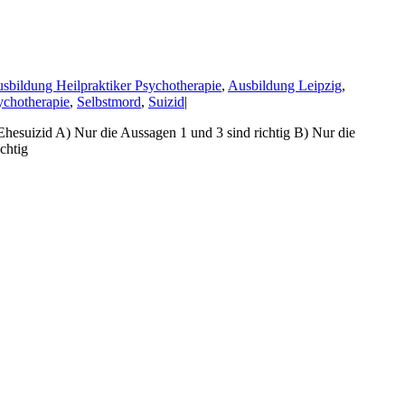
sbildung Heilpraktiker Psychotherapie
,
Ausbildung Leipzig
,
ychotherapie
,
Selbstmord
,
Suizid
|
Ehesuizid A) Nur die Aussagen 1 und 3 sind richtig B) Nur die
chtig