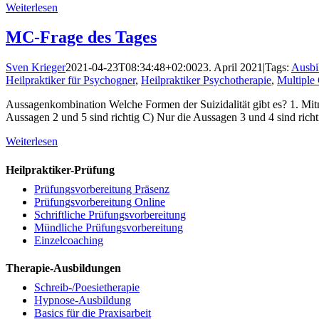
Weiterlesen
MC-Frage des Tages
Sven Krieger
2021-04-23T08:34:48+02:00
23. April 2021
|
Tags:
Ausbi
Heilpraktiker für Psychogner
,
Heilpraktiker Psychotherapie
,
Multiple
Aussagenkombination Welche Formen der Suizidalität gibt es? 1. Mitn
Aussagen 2 und 5 sind richtig C) Nur die Aussagen 3 und 4 sind richt
Weiterlesen
Heilpraktiker-Prüfung
Prüfungsvorbereitung Präsenz
Prüfungsvorbereitung Online
Schriftliche Prüfungsvorbereitung
Mündliche Prüfungsvorbereitung
Einzelcoaching
Therapie-Ausbildungen
Schreib-/Poesietherapie
Hypnose-Ausbildung
Basics für die Praxisarbeit