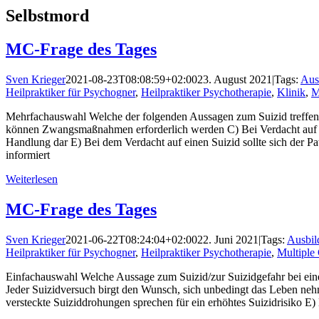
Selbstmord
MC-Frage des Tages
Sven Krieger
2021-08-23T08:08:59+02:00
23. August 2021
|
Tags:
Aus
Heilpraktiker für Psychogner
,
Heilpraktiker Psychotherapie
,
Klinik
,
M
Mehrfachauswahl Welche der folgenden Aussagen zum Suizid treffen z
können Zwangsmaßnahmen erforderlich werden C) Bei Verdacht auf ein
Handlung dar E) Bei dem Verdacht auf einen Suizid sollte sich der Pa
informiert
Weiterlesen
MC-Frage des Tages
Sven Krieger
2021-06-22T08:24:04+02:00
22. Juni 2021
|
Tags:
Ausbil
Heilpraktiker für Psychogner
,
Heilpraktiker Psychotherapie
,
Multiple
Einfachauswahl Welche Aussage zum Suizid/zur Suizidgefahr bei einem
Jeder Suizidversuch birgt den Wunsch, sich unbedingt das Leben nehm
versteckte Suiziddrohungen sprechen für ein erhöhtes Suizidrisiko E