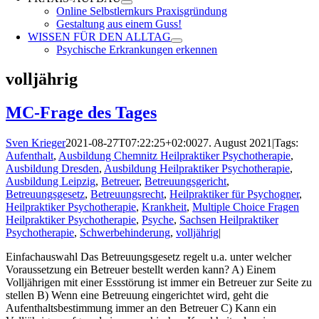
Online Selbstlernkurs Praxisgründung
Gestaltung aus einem Guss!
WISSEN FÜR DEN ALLTAG
Psychische Erkrankungen erkennen
volljährig
MC-Frage des Tages
Sven Krieger
2021-08-27T07:22:25+02:00
27. August 2021
|
Tags:
Aufenthalt
,
Ausbildung Chemnitz Heilpraktiker Psychotherapie
,
Ausbildung Dresden
,
Ausbildung Heilpraktiker Psychotherapie
,
Ausbildung Leipzig
,
Betreuer
,
Betreuungsgericht
,
Betreuungsgesetz
,
Betreuungsrecht
,
Heilpraktiker für Psychogner
,
Heilpraktiker Psychotherapie
,
Krankheit
,
Multiple Choice Fragen
Heilpraktiker Psychotherapie
,
Psyche
,
Sachsen Heilpraktiker
Psychotherapie
,
Schwerbehinderung
,
volljährig
|
Einfachauswahl Das Betreuungsgesetz regelt u.a. unter welcher
Voraussetzung ein Betreuer bestellt werden kann? A) Einem
Volljährigen mit einer Essstörung ist immer ein Betreuer zur Seite zu
stellen B) Wenn eine Betreuung eingerichtet wird, geht die
Aufenthaltsbestimmung immer an den Betreuer C) Kann ein