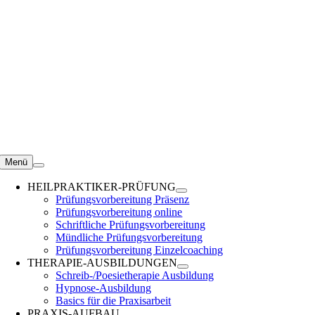
Zum
Inhalt
springen
Menü
HEILPRAKTIKER-PRÜFUNG
Prüfungsvorbereitung Präsenz
Prüfungsvorbereitung online
Schriftliche Prüfungsvorbereitung
Mündliche Prüfungsvorbereitung
Prüfungsvorbereitung Einzelcoaching
THERAPIE-AUSBILDUNGEN
Schreib-/Poesietherapie Ausbildung
Hypnose-Ausbildung
Basics für die Praxisarbeit
PRAXIS-AUFBAU