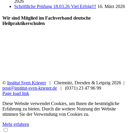
2026
Schriftliche Prüfung 18.03.26 Viel Erfolg!!!
16. März 2026
Wir sind Mitglied im Fachverband deutsche
Heilpraktikerschulen
©
Institut Sven Krieger
| Chemnitz, Dresden & Leipzig
2026 |
post@institut-sven-krieger.de
| (0371) 23 47 96 99
Facebook
YouTube
Instagram
Rss
Page load link
Diese Website verwendet Cookies, um Ihnen die bestmögliche
Erfahrung zu bieten. Durch die weitere Nutzung der Website
stimmen Sie der Verwendung von Cookies zu.
Mehr erfahren