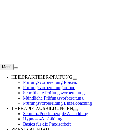
Zum
Inhalt
springen
Menü
HEILPRAKTIKER-PRÜFUNG
Prüfungsvorbereitung Präsenz
Prüfungsvorbereitung online
Schriftliche Prüfungsvorbereitung
Mündliche Prüfungsvorbereitung
Prüfungsvorbereitung Einzelcoaching
THERAPIE-AUSBILDUNGEN
Schreib-/Poesietherapie Ausbildung
Hypnose-Ausbildung
Basics für die Praxisarbeit
PRAXIS-AUFBAU