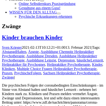
Online Selbstlernkurs Praxisgründung
Gestaltung aus einem Guss!
WISSEN FÜR DEN ALLTAG
Psychische Erkrankungen erkennen
Zwänge
Kinder brauchen Kinder
Sven Krieger
2021-02-13T10:12:21+01:00
13. Februar 2021
|
Tags:
AbstangdHalten
,
Ängste
,
Ausbildung Chemnitz Heilpraktiker
Psychotherapie
,
Ausbildung Dresden
,
Ausbildung Heilpraktiker
Psychotherapie
,
Ausbildung Leipzig
,
Depression
,
häuslicheLernzeit
,
Heilpraktiker für Psychogner
,
Heilpraktiker Psychotherapie
,
Kinder
,
Kliniken
,
Multiple Choice Fragen Heilpraktiker Psychotherapie
,
Praxen
,
PsychischeFolgen
,
Sachsen Heilpraktiker Psychotherapie
,
Zwänge
|
Die psychischen Folgen der coronabedingten Einschränkungen - im
Sinne von Abstand halten und häuslicher Lernzeit - nehmen bei
Kindern stark zu. Kliniken und Praxen melden vermehrt Ängste,
Zwänge und Depressionen, lest und seht dazu einen interessanten
Beitrag unter: https://www.zdf.de/nachrichten/panorama/corona-