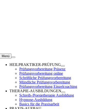
Zum
Inhalt
springen
Menü
HEILPRAKTIKER-PRÜFUNG
Prüfungsvorbereitung Präsenz
Prüfungsvorbereitung online
Schriftliche Prüfungsvorbereitung
Mündliche Prüfungsvorbereitung
Prüfungsvorbereitung Einzelcoaching
THERAPIE-AUSBILDUNGEN
Schreib-/Poesietherapie Ausbildung
Hypnose-Ausbildung
Basics für die Praxisarbeit
PRAXIS-AUFBAU