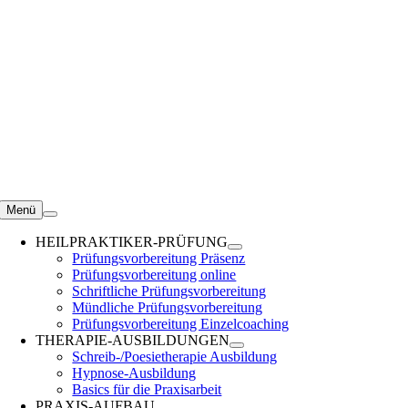
Zum
Inhalt
springen
Menü
HEILPRAKTIKER-PRÜFUNG
Prüfungsvorbereitung Präsenz
Prüfungsvorbereitung online
Schriftliche Prüfungsvorbereitung
Mündliche Prüfungsvorbereitung
Prüfungsvorbereitung Einzelcoaching
THERAPIE-AUSBILDUNGEN
Schreib-/Poesietherapie Ausbildung
Hypnose-Ausbildung
Basics für die Praxisarbeit
PRAXIS-AUFBAU