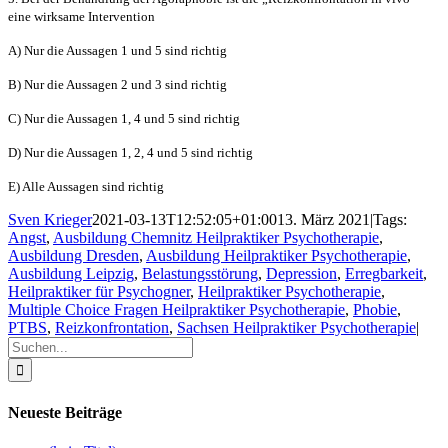
eine wirksame Intervention
A) Nur die Aussagen 1 und 5 sind richtig
B) Nur die Aussagen 2 und 3 sind richtig
C) Nur die Aussagen 1, 4 und 5 sind richtig
D) Nur die Aussagen 1, 2, 4 und 5 sind richtig
E) Alle Aussagen sind richtig
Sven Krieger
2021-03-13T12:52:05+01:00
13. März 2021
|
Tags:
Angst
,
Ausbildung Chemnitz Heilpraktiker Psychotherapie
,
Ausbildung Dresden
,
Ausbildung Heilpraktiker Psychotherapie
,
Ausbildung Leipzig
,
Belastungsstörung
,
Depression
,
Erregbarkeit
,
Heilpraktiker für Psychogner
,
Heilpraktiker Psychotherapie
,
Multiple Choice Fragen Heilpraktiker Psychotherapie
,
Phobie
,
PTBS
,
Reizkonfrontation
,
Sachsen Heilpraktiker Psychotherapie
|
Suche
nach:
Neueste Beiträge