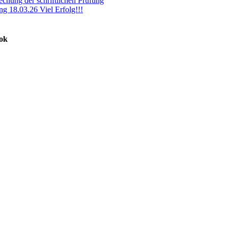
chung der schriftlichen Prüfung
ng 18.03.26 Viel Erfolg!!!
ook