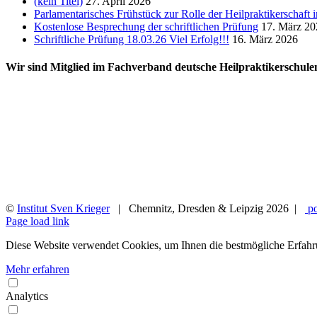
(kein Titel)
27. April 2026
Parlamentarisches Frühstück zur Rolle der Heilpraktikerschaft
Kostenlose Besprechung der schriftlichen Prüfung
17. März 20
Schriftliche Prüfung 18.03.26 Viel Erfolg!!!
16. März 2026
Wir sind Mitglied im Fachverband deutsche Heilpraktikerschule
©
Institut Sven Krieger
| Chemnitz, Dresden & Leipzig
2026 |
po
Facebook
YouTube
Instagram
Rss
Page load link
Diese Website verwendet Cookies, um Ihnen die bestmögliche Erfahr
Mehr erfahren
Analytics