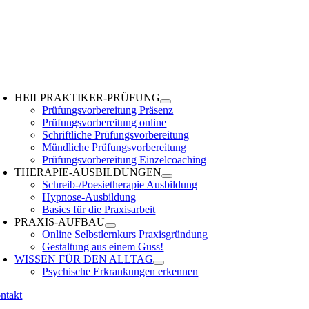
Zum
Inhalt
springen
oggle
avigation
HEILPRAKTIKER-PRÜFUNG
Prüfungsvorbereitung Präsenz
Prüfungsvorbereitung online
Schriftliche Prüfungsvorbereitung
Mündliche Prüfungsvorbereitung
Prüfungsvorbereitung Einzelcoaching
THERAPIE-AUSBILDUNGEN
Schreib-/Poesietherapie Ausbildung
Hypnose-Ausbildung
Basics für die Praxisarbeit
PRAXIS-AUFBAU
Online Selbstlernkurs Praxisgründung
Gestaltung aus einem Guss!
WISSEN FÜR DEN ALLTAG
Psychische Erkrankungen erkennen
ntakt