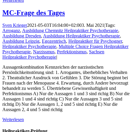
Weiterlesen
MC-Frage des Tages
Sven Krieger
2021-05-03T16:04:00+02:00
3. Mai 2021
|
Tags:
Arroganz
,
Ausbildung Chemnitz Heilpraktiker Psychotherapie
,
Ausbildung Dresden
,
Ausbildung Heilpraktiker Psychotherapie
,
Ausbildung Leipzig
,
Egozentrisch
,
Heilpraktiker für Psychogner
,
Heilpraktiker Psychotherapie
,
Multiple Choice Fragen Heilpraktiker
Psychotherapie
,
Narzissmus
,
Perfektionismus
,
Sachsen
Heilpraktiker Psychotherapie
|
Aussagenkombination Kennzeichen der narzisstischen
Persönlichkeitsstörung sind: 1. Arrogantes, überhebliches Verhalten
2. Theatralicher Ausdruck von Gefühlen 3. Die Störung beginnt bei
Frauen nach der Menopause 4. Erwartung, durch Andere bevorzugt
behandelt zu werden 5. Übertriebene Gewissenhaftigkeit und
Perfektionismus A) Nur die Aussagen 1 und 3 sind richig B) Nur die
Aussagen 1 und 4 sind richtig C) Nur die Aussagen 3 und 5 sind
richtig D) Nur die Aussagen 1, 2 und 5 sind richtig E) Nur die
Aussagen 2, 4 und 5 sind richtig
Weiterlesen
Heilpraktiker-Prüfung