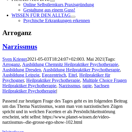
Online Selbstlernkurs Praxisgründung
Gestaltung aus einem Guss!
WISSEN FÜR DEN ALLTAG
Psychische Erkrankungen erkennen
Arroganz
Narzissmus
Sven Krieger
2021-05-03T18:24:07+02:00
3. Mai 2021
|
Tags:
Arroganz
,
Ausbildung Chemnitz Heilpraktiker Psychotherapie
,
Ausbildung Dresden
,
Ausbildung Heilpraktiker Psychotherapie
,
Ausbildung Leipzig
,
Egozentrisch
,
Eitel
,
Heilpraktiker für
Psychogner
,
Heilpraktiker Psychotherapie
,
Multiple Choice Fragen
Heilpraktiker Psychotherapie
,
Narzissmus
,
rapie
,
Sachsen
Heilpraktiker Psychotherapie
|
Passend zur heutigen Frage des Tages geht es im folgenden Beitrag
um das Thema Narzissmus, wann man von narzisstischen Zügen
spricht und in welchen Facetten er als Persönlichkeitsstörung
erscheint, seht selbst: https://www.planet-wissen.de/video-
narzissmus--die-grosse-ego-show-102.html