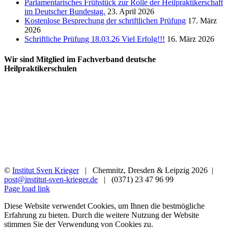
Parlamentarisches Frühstück zur Rolle der Heilpraktikerschaft
im Deutscher Bundestag.
23. April 2026
Kostenlose Besprechung der schriftlichen Prüfung
17. März
2026
Schriftliche Prüfung 18.03.26 Viel Erfolg!!!
16. März 2026
Wir sind Mitglied im Fachverband deutsche
Heilpraktikerschulen
©
Institut Sven Krieger
| Chemnitz, Dresden & Leipzig
2026 |
post@institut-sven-krieger.de
| (0371) 23 47 96 99
Facebook
YouTube
Instagram
Rss
Page load link
Diese Website verwendet Cookies, um Ihnen die bestmögliche
Erfahrung zu bieten. Durch die weitere Nutzung der Website
stimmen Sie der Verwendung von Cookies zu.