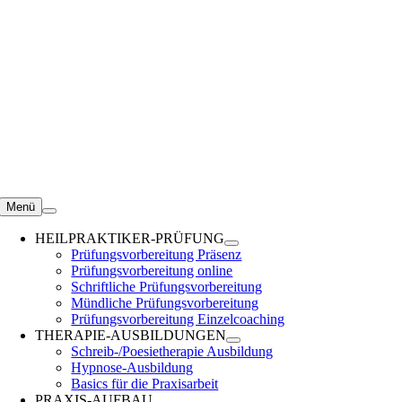
Zum
Inhalt
springen
Menü
HEILPRAKTIKER-PRÜFUNG
Prüfungsvorbereitung Präsenz
Prüfungsvorbereitung online
Schriftliche Prüfungsvorbereitung
Mündliche Prüfungsvorbereitung
Prüfungsvorbereitung Einzelcoaching
THERAPIE-AUSBILDUNGEN
Schreib-/Poesietherapie Ausbildung
Hypnose-Ausbildung
Basics für die Praxisarbeit
PRAXIS-AUFBAU