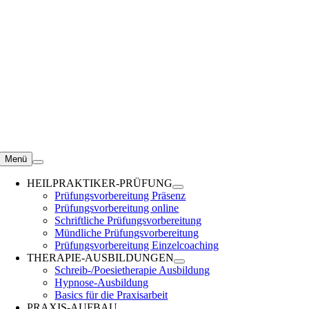
Zum
Inhalt
springen
Menü
HEILPRAKTIKER-PRÜFUNG
Prüfungsvorbereitung Präsenz
Prüfungsvorbereitung online
Schriftliche Prüfungsvorbereitung
Mündliche Prüfungsvorbereitung
Prüfungsvorbereitung Einzelcoaching
THERAPIE-AUSBILDUNGEN
Schreib-/Poesietherapie Ausbildung
Hypnose-Ausbildung
Basics für die Praxisarbeit
PRAXIS-AUFBAU