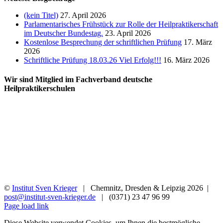
(kein Titel)
27. April 2026
Parlamentarisches Frühstück zur Rolle der Heilpraktikerschaft
im Deutscher Bundestag.
23. April 2026
Kostenlose Besprechung der schriftlichen Prüfung
17. März
2026
Schriftliche Prüfung 18.03.26 Viel Erfolg!!!
16. März 2026
Wir sind Mitglied im Fachverband deutsche
Heilpraktikerschulen
©
Institut Sven Krieger
| Chemnitz, Dresden & Leipzig
2026 |
post@institut-sven-krieger.de
| (0371) 23 47 96 99
Facebook
YouTube
Instagram
Rss
Page load link
Diese Website verwendet Cookies, um Ihnen die bestmögliche