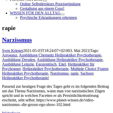
Online Selbstlernkurs Praxisgründung
Gestaltung aus einem Guss!
WISSEN FÜR DEN ALLTAG
Psychische Erkrankungen erkennen
rapie
Narzissmus
Sven Krieger
2021-05-03T18:24:07+02:00
3. Mai 2021
|
Tags:
Arroganz
,
Ausbildung Chemnitz Heilpraktiker Psychotherapie
,
Ausbildung Dresden
,
Ausbildung Heilpraktiker Psychotherapie
,
Ausbildung Leipzig
,
Egozentrisch
,
Eitel
,
Heilpraktiker für
Psychogner
,
Heilpraktiker Psychotherapie
,
Multiple Choice Fragen
Heilpraktiker Psychotherapie
,
Narzissmus
,
rapie
,
Sachsen
Heilpraktiker Psychotherapie
|
Passend zur heutigen Frage des Tages geht es im folgenden Beitrag
um das Thema Narzissmus, wann man von narzisstischen Zügen
spricht und in welchen Facetten er als Persönlichkeitsstörung
erscheint, seht selbst: https://www.planet-wissen.de/video-
narzissmus--die-grosse-ego-show-102.html