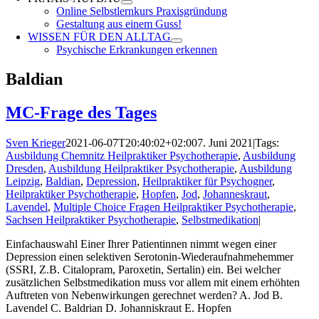
Online Selbstlernkurs Praxisgründung
Gestaltung aus einem Guss!
WISSEN FÜR DEN ALLTAG
Psychische Erkrankungen erkennen
Baldian
MC-Frage des Tages
Sven Krieger
2021-06-07T20:40:02+02:00
7. Juni 2021
|
Tags:
Ausbildung Chemnitz Heilpraktiker Psychotherapie
,
Ausbildung
Dresden
,
Ausbildung Heilpraktiker Psychotherapie
,
Ausbildung
Leipzig
,
Baldian
,
Depression
,
Heilpraktiker für Psychogner
,
Heilpraktiker Psychotherapie
,
Hopfen
,
Jod
,
Johanneskraut
,
Lavendel
,
Multiple Choice Fragen Heilpraktiker Psychotherapie
,
Sachsen Heilpraktiker Psychotherapie
,
Selbstmedikation
|
Einfachauswahl Einer Ihrer Patientinnen nimmt wegen einer
Depression einen selektiven Serotonin-Wiederaufnahmehemmer
(SSRI, Z.B. Citalopram, Paroxetin, Sertalin) ein. Bei welcher
zusätzlichen Selbstmedikation muss vor allem mit einem erhöhten
Auftreten von Nebenwirkungen gerechnet werden? A. Jod B.
Lavendel C. Baldrian D. Johanniskraut E. Hopfen