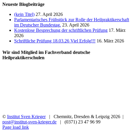
Neueste Blogbeiträge
(kein Titel)
27. April 2026
Parlamentarisches Frühstück zur Rolle der Heilpraktikerschaft
im Deutscher Bundestag.
23. April 2026
Kostenlose Besprechung der schriftlichen Prüfung
17. März
2026
Schriftliche Prüfung 18.03.26 Viel Erfolg!!!
16. März 2026
Wir sind Mitglied im Fachverband deutsche
Heilpraktikerschulen
©
Institut Sven Krieger
| Chemnitz, Dresden & Leipzig
2026 |
post@institut-sven-krieger.de
| (0371) 23 47 96 99
Facebook
YouTube
Instagram
Rss
Page load link