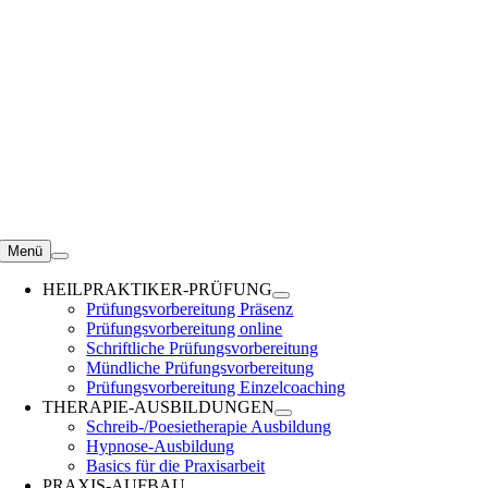
Zum
Inhalt
springen
Menü
HEILPRAKTIKER-PRÜFUNG
Prüfungsvorbereitung Präsenz
Prüfungsvorbereitung online
Schriftliche Prüfungsvorbereitung
Mündliche Prüfungsvorbereitung
Prüfungsvorbereitung Einzelcoaching
THERAPIE-AUSBILDUNGEN
Schreib-/Poesietherapie Ausbildung
Hypnose-Ausbildung
Basics für die Praxisarbeit
PRAXIS-AUFBAU