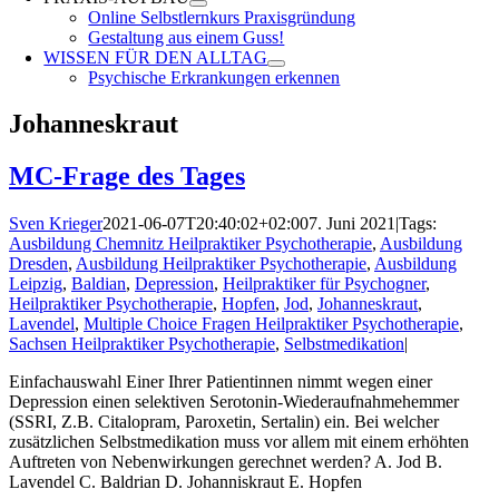
Online Selbstlernkurs Praxisgründung
Gestaltung aus einem Guss!
WISSEN FÜR DEN ALLTAG
Psychische Erkrankungen erkennen
Johanneskraut
MC-Frage des Tages
Sven Krieger
2021-06-07T20:40:02+02:00
7. Juni 2021
|
Tags:
Ausbildung Chemnitz Heilpraktiker Psychotherapie
,
Ausbildung
Dresden
,
Ausbildung Heilpraktiker Psychotherapie
,
Ausbildung
Leipzig
,
Baldian
,
Depression
,
Heilpraktiker für Psychogner
,
Heilpraktiker Psychotherapie
,
Hopfen
,
Jod
,
Johanneskraut
,
Lavendel
,
Multiple Choice Fragen Heilpraktiker Psychotherapie
,
Sachsen Heilpraktiker Psychotherapie
,
Selbstmedikation
|
Einfachauswahl Einer Ihrer Patientinnen nimmt wegen einer
Depression einen selektiven Serotonin-Wiederaufnahmehemmer
(SSRI, Z.B. Citalopram, Paroxetin, Sertalin) ein. Bei welcher
zusätzlichen Selbstmedikation muss vor allem mit einem erhöhten
Auftreten von Nebenwirkungen gerechnet werden? A. Jod B.
Lavendel C. Baldrian D. Johanniskraut E. Hopfen