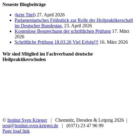
Neueste Blogbeiträge
(kein Titel)
27. April 2026
Parlamentarisches Frühstück zur Rolle der Heilpraktikerschaft
im Deutscher Bundestag.
23. April 2026
Kostenlose Besprechung der schriftlichen Prüfung
17. März
2026
Schriftliche Prüfung 18.03.26 Viel Erfolg!!!
16. März 2026
Wir sind Mitglied im Fachverband deutsche
Heilpraktikerschulen
©
Institut Sven Krieger
| Chemnitz, Dresden & Leipzig
2026 |
post@institut-sven-krieger.de
| (0371) 23 47 96 99
Facebook
YouTube
Instagram
Rss
Page load link