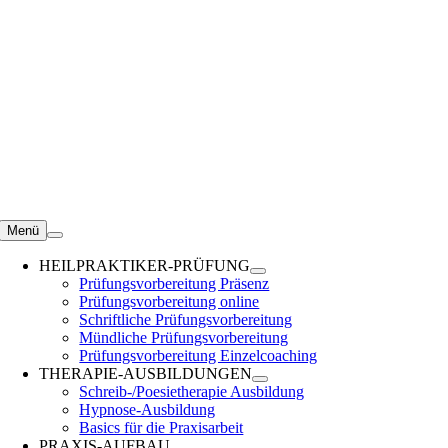
Zum
Inhalt
springen
Menü
HEILPRAKTIKER-PRÜFUNG
Prüfungsvorbereitung Präsenz
Prüfungsvorbereitung online
Schriftliche Prüfungsvorbereitung
Mündliche Prüfungsvorbereitung
Prüfungsvorbereitung Einzelcoaching
THERAPIE-AUSBILDUNGEN
Schreib-/Poesietherapie Ausbildung
Hypnose-Ausbildung
Basics für die Praxisarbeit
PRAXIS-AUFBAU