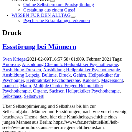
Online Selbstlernkurs Praxisgründung
Gestaltung aus einem Guss!
WISSEN FÜR DEN ALLTAG
Psychische Erkrankungen erkennen
Druck
Essstörung bei Männern
Sven Krieger
2021-02-09T16:57:58+01:00
9. Februar 2021
|
Tags:
Anorexie
,
Ausbildung Chemnitz Heilpraktiker Psychotherapie
,
Ausbildung Dresden
,
Ausbildung Heilpraktiker Psychotherapie
,
Ausbildung Leipzig
,
Bulimie
,
Druck
,
Gehirn
,
Heilpraktiker für
Psychogner
,
Heilpraktiker Psychotherapie
,
Kalorien
,
Magersucht
,
manisch
,
Mann
,
Multiple Choice Fragen Heilpraktiker
Psychotherapie
,
Organe
,
Sachsen Heilpraktiker Psychotherapie
,
Selbsthass
,
Selbstwert
|
Über Selbstoptimierung und Selbsthass bis hin zur
Selbstaufgabe...Männer und Essstörungen, nach wie vor ein wenig
beachtestes Thema, dazu hier eine Krankheitsgeschichte eines
jungen Mannes aus Berlin: https://www.faz.net/aktuell/stil/leib-
seele/wie-aron-boks-aus-seiner-magersucht-herauskam-