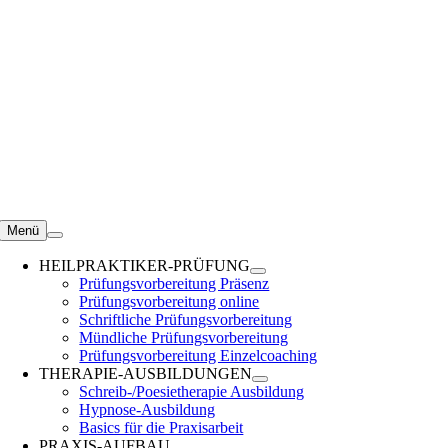
Zum
Inhalt
springen
Menü
HEILPRAKTIKER-PRÜFUNG
Prüfungsvorbereitung Präsenz
Prüfungsvorbereitung online
Schriftliche Prüfungsvorbereitung
Mündliche Prüfungsvorbereitung
Prüfungsvorbereitung Einzelcoaching
THERAPIE-AUSBILDUNGEN
Schreib-/Poesietherapie Ausbildung
Hypnose-Ausbildung
Basics für die Praxisarbeit
PRAXIS-AUFBAU