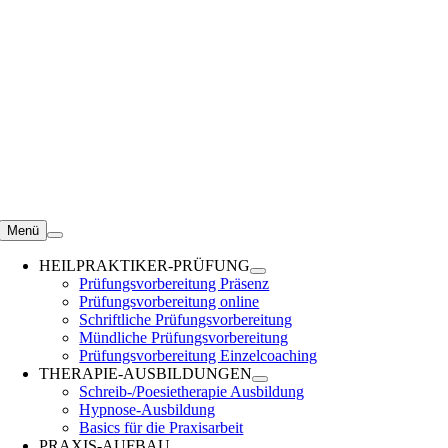
Zum
Inhalt
springen
Menü
HEILPRAKTIKER-PRÜFUNG
Prüfungsvorbereitung Präsenz
Prüfungsvorbereitung online
Schriftliche Prüfungsvorbereitung
Mündliche Prüfungsvorbereitung
Prüfungsvorbereitung Einzelcoaching
THERAPIE-AUSBILDUNGEN
Schreib-/Poesietherapie Ausbildung
Hypnose-Ausbildung
Basics für die Praxisarbeit
PRAXIS-AUFBAU