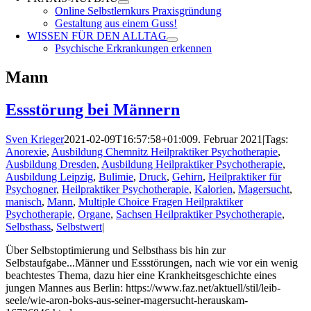
Online Selbstlernkurs Praxisgründung
Gestaltung aus einem Guss!
WISSEN FÜR DEN ALLTAG
Psychische Erkrankungen erkennen
Mann
Essstörung bei Männern
Sven Krieger
2021-02-09T16:57:58+01:00
9. Februar 2021
|
Tags:
Anorexie
,
Ausbildung Chemnitz Heilpraktiker Psychotherapie
,
Ausbildung Dresden
,
Ausbildung Heilpraktiker Psychotherapie
,
Ausbildung Leipzig
,
Bulimie
,
Druck
,
Gehirn
,
Heilpraktiker für
Psychogner
,
Heilpraktiker Psychotherapie
,
Kalorien
,
Magersucht
,
manisch
,
Mann
,
Multiple Choice Fragen Heilpraktiker
Psychotherapie
,
Organe
,
Sachsen Heilpraktiker Psychotherapie
,
Selbsthass
,
Selbstwert
|
Über Selbstoptimierung und Selbsthass bis hin zur
Selbstaufgabe...Männer und Essstörungen, nach wie vor ein wenig
beachtestes Thema, dazu hier eine Krankheitsgeschichte eines
jungen Mannes aus Berlin: https://www.faz.net/aktuell/stil/leib-
seele/wie-aron-boks-aus-seiner-magersucht-herauskam-