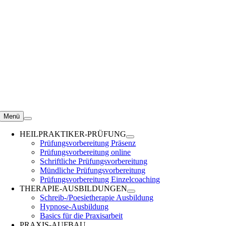
Zum
Inhalt
springen
Menü
HEILPRAKTIKER-PRÜFUNG
Prüfungsvorbereitung Präsenz
Prüfungsvorbereitung online
Schriftliche Prüfungsvorbereitung
Mündliche Prüfungsvorbereitung
Prüfungsvorbereitung Einzelcoaching
THERAPIE-AUSBILDUNGEN
Schreib-/Poesietherapie Ausbildung
Hypnose-Ausbildung
Basics für die Praxisarbeit
PRAXIS-AUFBAU