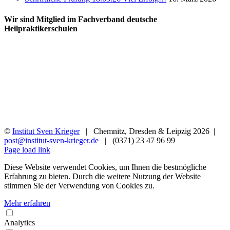
Wir sind Mitglied im Fachverband deutsche
Heilpraktikerschulen
©
Institut Sven Krieger
| Chemnitz, Dresden & Leipzig
2026 |
post@institut-sven-krieger.de
| (0371) 23 47 96 99
Facebook
YouTube
Instagram
Rss
Page load link
Diese Website verwendet Cookies, um Ihnen die bestmögliche
Erfahrung zu bieten. Durch die weitere Nutzung der Website
stimmen Sie der Verwendung von Cookies zu.
Mehr erfahren
Analytics