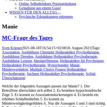
Online Selbstlernkurs Praxisgründung
Gestaltung aus einem Guss!
WISSEN FÜR DEN ALLTAG
Psychische Erkrankungen erkennen
Manie
MC-Frage des Tages
Sven Krieger
2021-08-18T16:54:15+02:00
18. August 2021
|
Tags:
Assoziation
,
Ausbildung Chemnitz Heilpraktiker Psychotherapie
,
Ausbildung Dresden
,
Ausbildung Heilpraktiker Psychotherapie
,
Ausbildung Leipzig
,
bipolareStörung
,
Heilpraktiker für Psychogner
,
Heilpraktiker Psychotherapie
,
Hypochonder
,
Manie
,
Minderwertigkeit
,
Multiple Choice Fragen Heilpraktiker
Psychotherapie
,
Sachsen Heilpraktiker Psychotherapie
,
Schlaf
,
Überschätzung
|
Welche der folgenden Aussagen passen zur Manie? 1. Der
Betroffene überschätzt sich selbst 2. Es bestehen hypochondrische
Züge 3. Es kommt zu Assoziationslockerungen 4. Es besteht ein
erhöhtes Schlafbedürfnis 5. Es kommt zu
Minderwertigkeitsgefühlen A. Nur die Aussagen 1 und 3 sind richtig