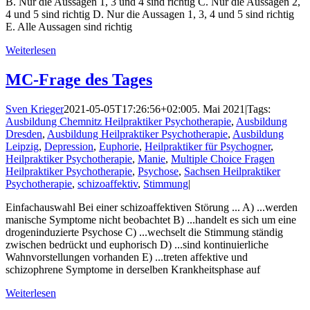
B. Nur die Aussagen 1, 3 und 4 sind richtig C. Nur die Aussagen 2,
4 und 5 sind richtig D. Nur die Aussagen 1, 3, 4 und 5 sind richtig
E. Alle Aussagen sind richtig
Weiterlesen
MC-Frage des Tages
Sven Krieger
2021-05-05T17:26:56+02:00
5. Mai 2021
|
Tags:
Ausbildung Chemnitz Heilpraktiker Psychotherapie
,
Ausbildung
Dresden
,
Ausbildung Heilpraktiker Psychotherapie
,
Ausbildung
Leipzig
,
Depression
,
Euphorie
,
Heilpraktiker für Psychogner
,
Heilpraktiker Psychotherapie
,
Manie
,
Multiple Choice Fragen
Heilpraktiker Psychotherapie
,
Psychose
,
Sachsen Heilpraktiker
Psychotherapie
,
schizoaffektiv
,
Stimmung
|
Einfachauswahl Bei einer schizoaffektiven Störung ... A) ...werden
manische Symptome nicht beobachtet B) ...handelt es sich um eine
drogeninduzierte Psychose C) ...wechselt die Stimmung ständig
zwischen bedrückt und euphorisch D) ...sind kontinuierliche
Wahnvorstellungen vorhanden E) ...treten affektive und
schizophrene Symptome in derselben Krankheitsphase auf
Weiterlesen