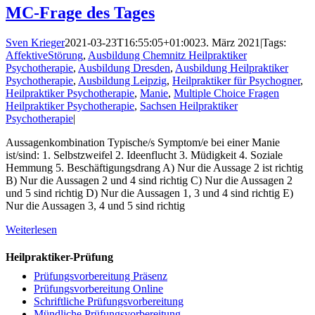
MC-Frage des Tages
Sven Krieger
2021-03-23T16:55:05+01:00
23. März 2021
|
Tags:
AffektiveStörung
,
Ausbildung Chemnitz Heilpraktiker
Psychotherapie
,
Ausbildung Dresden
,
Ausbildung Heilpraktiker
Psychotherapie
,
Ausbildung Leipzig
,
Heilpraktiker für Psychogner
,
Heilpraktiker Psychotherapie
,
Manie
,
Multiple Choice Fragen
Heilpraktiker Psychotherapie
,
Sachsen Heilpraktiker
Psychotherapie
|
Aussagenkombination Typische/s Symptom/e bei einer Manie
ist/sind: 1. Selbstzweifel 2. Ideenflucht 3. Müdigkeit 4. Soziale
Hemmung 5. Beschäftigungsdrang A) Nur die Aussage 2 ist richtig
B) Nur die Aussagen 2 und 4 sind richtig C) Nur die Aussagen 2
und 5 sind richtig D) Nur die Aussagen 1, 3 und 4 sind richtig E)
Nur die Aussagen 3, 4 und 5 sind richtig
Weiterlesen
Heilpraktiker-Prüfung
Prüfungsvorbereitung Präsenz
Prüfungsvorbereitung Online
Schriftliche Prüfungsvorbereitung
Mündliche Prüfungsvorbereitung