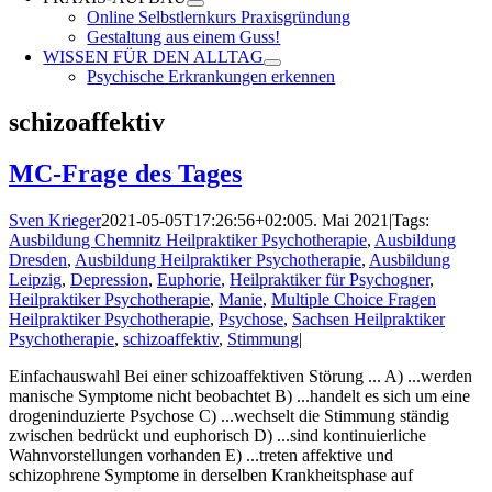
Online Selbstlernkurs Praxisgründung
Gestaltung aus einem Guss!
WISSEN FÜR DEN ALLTAG
Psychische Erkrankungen erkennen
schizoaffektiv
MC-Frage des Tages
Sven Krieger
2021-05-05T17:26:56+02:00
5. Mai 2021
|
Tags:
Ausbildung Chemnitz Heilpraktiker Psychotherapie
,
Ausbildung
Dresden
,
Ausbildung Heilpraktiker Psychotherapie
,
Ausbildung
Leipzig
,
Depression
,
Euphorie
,
Heilpraktiker für Psychogner
,
Heilpraktiker Psychotherapie
,
Manie
,
Multiple Choice Fragen
Heilpraktiker Psychotherapie
,
Psychose
,
Sachsen Heilpraktiker
Psychotherapie
,
schizoaffektiv
,
Stimmung
|
Einfachauswahl Bei einer schizoaffektiven Störung ... A) ...werden
manische Symptome nicht beobachtet B) ...handelt es sich um eine
drogeninduzierte Psychose C) ...wechselt die Stimmung ständig
zwischen bedrückt und euphorisch D) ...sind kontinuierliche
Wahnvorstellungen vorhanden E) ...treten affektive und
schizophrene Symptome in derselben Krankheitsphase auf