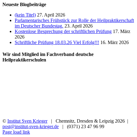
Neueste Blogbeiträge
(kein Titel)
27. April 2026
Parlamentarisches Frühstück zur Rolle der Heilpraktikerschaft
im Deutscher Bundestag.
23. April 2026
Kostenlose Besprechung der schriftlichen Prüfung
17. März
2026
Schriftliche Prüfung 18.03.26 Viel Erfolg!!!
16. März 2026
Wir sind Mitglied im Fachverband deutsche
Heilpraktikerschulen
©
Institut Sven Krieger
| Chemnitz, Dresden & Leipzig
2026 |
post@institut-sven-krieger.de
| (0371) 23 47 96 99
Facebook
YouTube
Instagram
Rss
Page load link