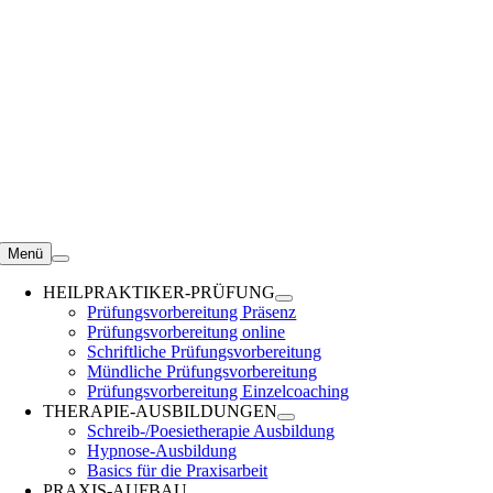
Zum
Inhalt
springen
Menü
HEILPRAKTIKER-PRÜFUNG
Prüfungsvorbereitung Präsenz
Prüfungsvorbereitung online
Schriftliche Prüfungsvorbereitung
Mündliche Prüfungsvorbereitung
Prüfungsvorbereitung Einzelcoaching
THERAPIE-AUSBILDUNGEN
Schreib-/Poesietherapie Ausbildung
Hypnose-Ausbildung
Basics für die Praxisarbeit
PRAXIS-AUFBAU