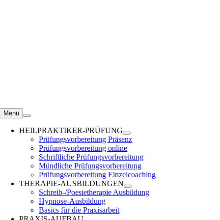
Zum
Inhalt
springen
Menü
HEILPRAKTIKER-PRÜFUNG
Prüfungsvorbereitung Präsenz
Prüfungsvorbereitung online
Schriftliche Prüfungsvorbereitung
Mündliche Prüfungsvorbereitung
Prüfungsvorbereitung Einzelcoaching
THERAPIE-AUSBILDUNGEN
Schreib-/Poesietherapie Ausbildung
Hypnose-Ausbildung
Basics für die Praxisarbeit
PRAXIS-AUFBAU