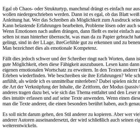
Egal ob Chaos- oder Strukturtyp, manchmal drängt es einfach nur au
wollen niedergeschrieben werden. Dann ist es egal, ob das Blatt weiß
Anleitung hat. Wer das Schreiben als Möglichkeit zum Ausdruck sein
Kann belastende Erfahrungen bearbeiten, Probleme lösen oder auch 
Wenn Emotionen nach außen drängen, dann fließt es meist einfach au
selten ist man hinterher überrascht, was man da zu Papier gebracht hat
gelingt, sind in der LLage, ihreGefühle gut zu erkennen und zu bene
Man bezeichnet dies als emotionale Kompetenz.
Fällt dies jedoch schwer und der Schreiber ringt nach Worten, dann ist
gute Möglichkeit, eben diese Fähigkeit auszubauen. Lesen kann dann
eigenen emotionalen Wortschatz zu erweitern. In den Texten anderer 
Erleben wiederfinden. Wie beschreiben sie ihre Erfahrungen? Wie scha
anfühlt, als würde ich es unmittelbar miterleben? Dabei spielen nicht
die Art der Verknüpfung der Inhalte, die Zeitform, der Modus (passiv/a
anderes tragen dazu bei, wie sich das Thema entfaltet und den Leser
dies intuitiv erfassen und auf seine Texte anwenden. Wenn einen diese
man die Texte anderer, die einen besonders berührt haben, auch gena
Es soll nicht darum gehen, den Stil anderer zu kopieren. Aber wer viel 
anderer Autoren auseinandersetzt, der wird schließlich auch seinen ei
weiterentwickeln.