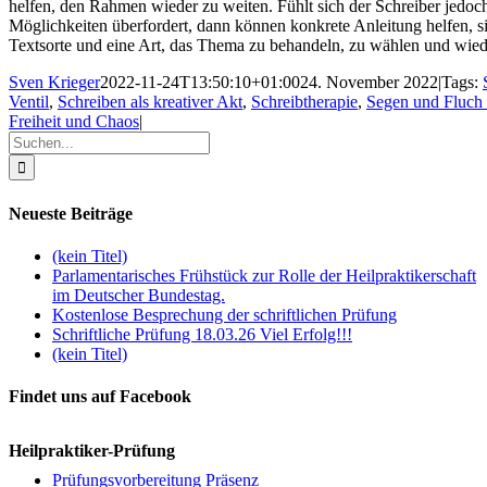
helfen, den Rahmen wieder zu weiten. Fühlt sich der Schreiber jedoch
Möglichkeiten überfordert, dann können konkrete Anleitung helfen, s
Textsorte und eine Art, das Thema zu behandeln, zu wählen und wied
Sven Krieger
2022-11-24T13:50:10+01:00
24. November 2022
|
Tags:
Ventil
,
Schreiben als kreativer Akt
,
Schreibtherapie
,
Segen und Fluch d
Freiheit und Chaos
|
Suche
nach:
Neueste Beiträge
(kein Titel)
Parlamentarisches Frühstück zur Rolle der Heilpraktikerschaft
im Deutscher Bundestag.
Kostenlose Besprechung der schriftlichen Prüfung
Schriftliche Prüfung 18.03.26 Viel Erfolg!!!
(kein Titel)
Findet uns auf Facebook
Heilpraktiker-Prüfung
Prüfungsvorbereitung Präsenz