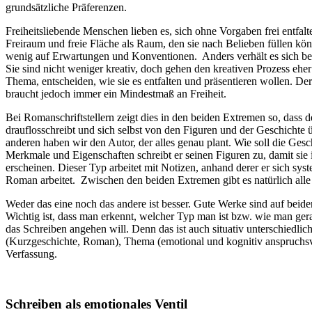
grundsätzliche Präferenzen.
Freiheitsliebende Menschen lieben es, sich ohne Vorgaben frei entfal
Freiraum und freie Fläche als Raum, den sie nach Belieben füllen kön
wenig auf Erwartungen und Konventionen. Anders verhält es sich bei
Sie sind nicht weniger kreativ, doch gehen den kreativen Prozess eher
Thema, entscheiden, wie sie es entfalten und präsentieren wollen. Der
braucht jedoch immer ein Mindestmaß an Freiheit.
Bei Romanschriftstellern zeigt dies in den beiden Extremen so, dass d
drauflosschreibt und sich selbst von den Figuren und der Geschichte 
anderen haben wir den Autor, der alles genau plant. Wie soll die Ges
Merkmale und Eigenschaften schreibt er seinen Figuren zu, damit sie i
erscheinen. Dieser Typ arbeitet mit Notizen, anhand derer er sich sys
Roman arbeitet. Zwischen den beiden Extremen gibt es natürlich all
Weder das eine noch das andere ist besser. Gute Werke sind auf beid
Wichtig ist, dass man erkennt, welcher Typ man ist bzw. wie man ger
das Schreiben angehen will. Denn das ist auch situativ unterschiedlic
(Kurzgeschichte, Roman), Thema (emotional und kognitiv anspruchsvo
Verfassung.
Schreiben als emotionales Ventil