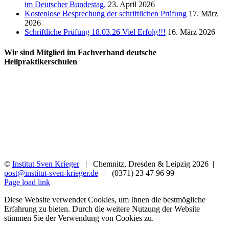
im Deutscher Bundestag.
23. April 2026
Kostenlose Besprechung der schriftlichen Prüfung
17. März
2026
Schriftliche Prüfung 18.03.26 Viel Erfolg!!!
16. März 2026
Wir sind Mitglied im Fachverband deutsche
Heilpraktikerschulen
©
Institut Sven Krieger
| Chemnitz, Dresden & Leipzig
2026 |
post@institut-sven-krieger.de
| (0371) 23 47 96 99
Facebook
YouTube
Instagram
Rss
Page load link
Diese Website verwendet Cookies, um Ihnen die bestmögliche
Erfahrung zu bieten. Durch die weitere Nutzung der Website
stimmen Sie der Verwendung von Cookies zu.