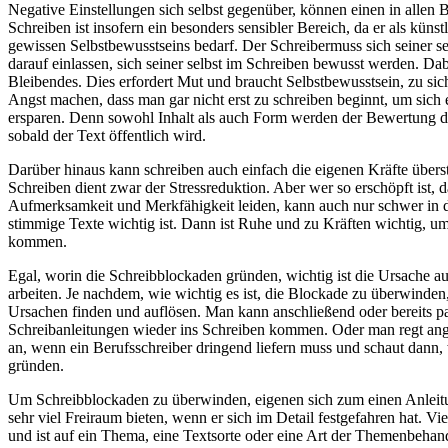
Negative Einstellungen sich selbst gegenüber, können einen in allen 
Schreiben ist insofern ein besonders sensibler Bereich, da er als künst
gewissen Selbstbewusstseins bedarf. Der Schreibermuss sich seiner se
darauf einlassen, sich seiner selbst im Schreiben bewusst werden. Dab
Bleibendes. Dies erfordert Mut und braucht Selbstbewusstsein, zu sic
Angst machen, dass man gar nicht erst zu schreiben beginnt, um sic
ersparen. Denn sowohl Inhalt als auch Form werden der Bewertung d
sobald der Text öffentlich wird.
Darüber hinaus kann schreiben auch einfach die eigenen Kräfte übers
Schreiben dient zwar der Stressreduktion. Aber wer so erschöpft ist, 
Aufmerksamkeit und Merkfähigkeit leiden, kann auch nur schwer in de
stimmige Texte wichtig ist. Dann ist Ruhe und zu Kräften wichtig, u
kommen.
Egal, worin die Schreibblockaden gründen, wichtig ist die Ursache 
arbeiten. Je nachdem, wie wichtig es ist, die Blockade zu überwinde
Ursachen finden und auflösen. Man kann anschließend oder bereits pa
Schreibanleitungen wieder ins Schreiben kommen. Oder man regt ange
an, wenn ein Berufsschreiber dringend liefern muss und schaut dann,
gründen.
Um Schreibblockaden zu überwinden, eigenen sich zum einen Anleit
sehr viel Freiraum bieten, wenn er sich im Detail festgefahren hat. Viel
und ist auf ein Thema, eine Textsorte oder eine Art der Themenbehan