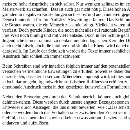
meist zu hohe Ansprüche an sich selbst. Nur wenigen gelingt es im er
Meisterwerk zu schaffen. Das ist auch gar nicht nötig. Diese hohen
gründen in negativen Einstellungen sich selbst und auch anderen geg
Deutschunterricht für ihre Aufsätze Abwertung erfahren. Das Schlimme
die Besten waren, die ein Mensch zustande bringt. Vielleicht waren n
verfasst. Doch gerade Kinder, die noch nicht alles auf rationale Begr
ihre Welt noch blumig und mit viel Fantasie. Doch in der Schule geht
Jugendliche lernen, rational zu denken und den logischen Kern der Di
auch nicht falsch, doch die intuitive und sinnliche Ebene wird dabei m
dargestellt. Im Laufe der Schulzeit werden die Texte immer sachliche
Ausdruck fällt schließlich immer schwerer.
Beim Schreiben sind wir innerlich folglich immer auf den potenzielle
versuchen vermeintliche Erwartungen zu erfüllen. Soweit es dabei dar
darzustellen, dass der Leser zum Miterleben angeregt wird, ist dies a
jedoch darum geht, irgendwelche stilistischen Raffinessen erfüllen zu
emotionale Ausdruck meist in den gestelzten kunstvollen Formulierun
Neben den Bewertungen durch den Schulunterricht können auch glob
dahinter-stehen. Diese werden durch unsere engsten Bezugspersonen i
Entweder durch Aussagen, die uns direkt bewerten, wie : „Das schaff
oder sie werden durch das Verhalten oder zwischen den Zeilen vermit
Gefühl, dass einem doch sowieso keiner etwas zutraut. Letztere sind 
entlarven und aufzulösen.