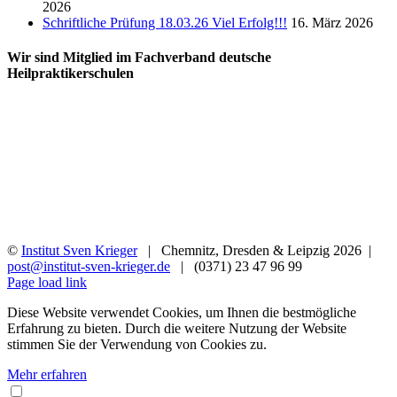
2026
Schriftliche Prüfung 18.03.26 Viel Erfolg!!!
16. März 2026
Wir sind Mitglied im Fachverband deutsche
Heilpraktikerschulen
©
Institut Sven Krieger
| Chemnitz, Dresden & Leipzig
2026 |
post@institut-sven-krieger.de
| (0371) 23 47 96 99
Facebook
YouTube
Instagram
Rss
Page load link
Diese Website verwendet Cookies, um Ihnen die bestmögliche
Erfahrung zu bieten. Durch die weitere Nutzung der Website
stimmen Sie der Verwendung von Cookies zu.
Mehr erfahren