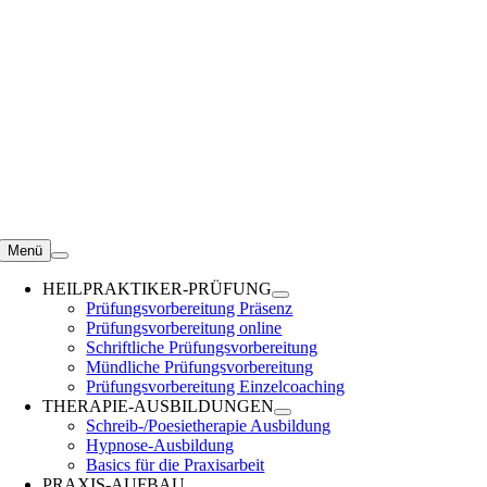
Zum
Inhalt
springen
Menü
HEILPRAKTIKER-PRÜFUNG
Prüfungsvorbereitung Präsenz
Prüfungsvorbereitung online
Schriftliche Prüfungsvorbereitung
Mündliche Prüfungsvorbereitung
Prüfungsvorbereitung Einzelcoaching
THERAPIE-AUSBILDUNGEN
Schreib-/Poesietherapie Ausbildung
Hypnose-Ausbildung
Basics für die Praxisarbeit
PRAXIS-AUFBAU