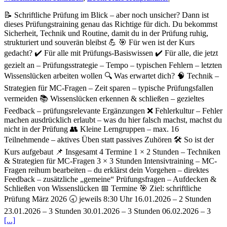
📝 Schriftliche Prüfung im Blick – aber noch unsicher? Dann ist
dieses Prüfungstraining genau das Richtige für dich. Du bekommst
Sicherheit, Technik und Routine, damit du in der Prüfung ruhig,
strukturiert und souverän bleibst 💪 🎯 Für wen ist der Kurs
gedacht? ✔️ Für alle mit Prüfungs-Basiswissen ✔️ Für alle, die jetzt
gezielt an – Prüfungsstrategie – Tempo – typischen Fehlern – letzten
Wissenslücken arbeiten wollen 🔍 Was erwartet dich? 🧠 Technik –
Strategien für MC-Fragen – Zeit sparen – typische Prüfungsfallen
vermeiden 📚 Wissenslücken erkennen & schließen – gezieltes
Feedback – prüfungsrelevante Ergänzungen ❌ Fehlerkultur – Fehler
machen ausdrücklich erlaubt – was du hier falsch machst, machst du
nicht in der Prüfung 👥 Kleine Lerngruppen – max. 16
Teilnehmende – aktives Üben statt passives Zuhören 🛠️ So ist der
Kurs aufgebaut 📌 Insgesamt 4 Termine 1 × 2 Stunden – Techniken
& Strategien für MC-Fragen 3 × 3 Stunden Intensivtraining – MC-
Fragen reihum bearbeiten – du erklärst dein Vorgehen – direktes
Feedback – zusätzliche „gemeine“ Prüfungsfragen – Aufdecken &
Schließen von Wissenslücken 📅 Termine 🎯 Ziel: schriftliche
Prüfung März 2026 🕣 jeweils 8:30 Uhr 16.01.2026 – 2 Stunden
23.01.2026 – 3 Stunden 30.01.2026 – 3 Stunden 06.02.2026 – 3
[...]