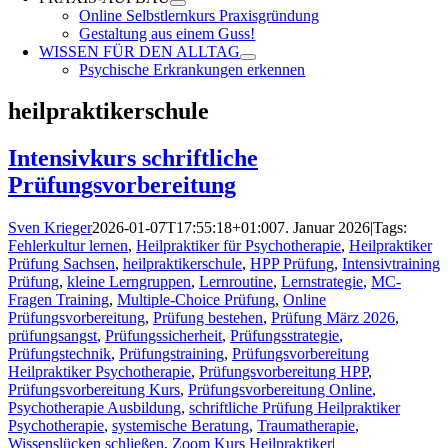
Online Selbstlernkurs Praxisgründung
Gestaltung aus einem Guss!
WISSEN FÜR DEN ALLTAG
Psychische Erkrankungen erkennen
heilpraktikerschule
Intensivkurs schriftliche
Prüfungsvorbereitung
Sven Krieger
2026-01-07T17:55:18+01:00
7. Januar 2026
|
Tags:
Fehlerkultur lernen
,
Heilpraktiker für Psychotherapie
,
Heilpraktiker
Prüfung Sachsen
,
heilpraktikerschule
,
HPP Prüfung
,
Intensivtraining
Prüfung
,
kleine Lerngruppen
,
Lernroutine
,
Lernstrategie
,
MC-
Fragen Training
,
Multiple-Choice Prüfung
,
Online
Prüfungsvorbereitung
,
Prüfung bestehen
,
Prüfung März 2026
,
prüfungsangst
,
Prüfungssicherheit
,
Prüfungsstrategie
,
Prüfungstechnik
,
Prüfungstraining
,
Prüfungsvorbereitung
Heilpraktiker Psychotherapie
,
Prüfungsvorbereitung HPP
,
Prüfungsvorbereitung Kurs
,
Prüfungsvorbereitung Online
,
Psychotherapie Ausbildung
,
schriftliche Prüfung Heilpraktiker
Psychotherapie
,
systemische Beratung
,
Traumatherapie
,
Wissenslücken schließen
,
Zoom Kurs Heilpraktiker
|