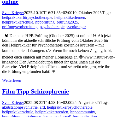
online
Sven Krieger
2025-10-10T16:31:35+02:00
10. Oktober 2025
|
Tags:
heilpraktikerfürpsychotherapie
,
heilpraktikerlernen
,
heilpraktikerschule
,
hppprüfung
,
prüfung2025
,
prüfungsvorbereitung
,
psychotherapie
,
svenkrieger
|
🧠 Die neue HPP-Prüfung (Oktober 2025) ist online! 🎯 Ab jetzt
könnt ihr die aktuelle schriftliche Prüfung vom Oktober 2025 für
den Heilpraktiker für Psychotherapie kostenlos kreuzeln – mit
kommentierten Lösungen. 👉 Wenn ihr noch keinen Zugang habt,
meldet euch einfach auf meiner Homepage an: 🌐 www.institut-sven-
krieger.de Den Anmeldebutton findet ihr ganz unten auf der
Startseite. Viel Erfolg beim Üben – und schreibt mir gern, wie ihr
die Prüfung empfunden habt! 💬
Weiterlesen
Film Tipp Schizophrenie
Sven Krieger
2025-08-25T14:58:16+02:00
25. August 2025
|
Tags:
akutstationpsychiatrie
,
ard
,
heilpraktikerpsychotherapie
,
heilpraktikerschule
,
heilpraktikerwerden
,
hppcommunity
,
hppprüfung
,
instalernen
,
lernenmachtspaß
,
lernmotivation
,