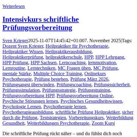
Weiterlesen
Intensivkurs schriftliche
Prüfungsvorbereitung
Sven Krieger
2025-11-07T14:45:42+01:00
7. November 2025
|
Tags:
Dozent Sven Krieger
,
Heilpraktiker für Psychotherapie
,
Heilpraktiker Wissen
,
Heilpraktikerausbildung
,
Heilpraktikerprüfung
,
heilpraktikerschule
,
HPP
,
HPP Lehrgang
,
HPP Prüfung
,
HPP Sachsen
,
Lerncoaching
,
lernmotivation
,
Lernroutine
,
Lerntechniken
,
MC Fragen üben
,
MC Prüfung
,
mentale Stärke
,
Multiple Choice Training
,
Onlinekurs
Psychotherapie
,
Prüfung bestehen
,
Prüfung März 2026
,
Prüfungsangst überwinden
,
Prüfungscoaching
,
Prüfungssicherheit
,
Prüfungssimulation
,
Prüfungsstrategie
,
Prüfungstraining
,
Prüfungsvorbereitung HPP
,
Prüfungsvorbereitung Online
,
Psychische Störungen lernen
,
Psychisches Gesundheitswissen
,
Psychologie Lernen
,
Psychotherapie lernen
,
Psychotherapieausbildung
,
schriftliche Prüfung Heilpraktiker
,
sicher
durch die Prüfung
,
Teststrategien
,
Vorbereitungskurs
,
Weiterbildung
Gesundheit
,
Weiterbildungen Psychotherapie
,
Zoom Kurs
|
Die schriftliche Prüfung rückt näher – und du fühlst dich noch