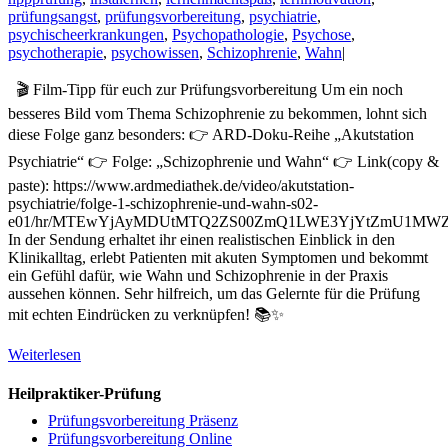
prüfungsangst
,
prüfungsvorbereitung
,
psychiatrie
,
psychischeerkrankungen
,
Psychopathologie
,
Psychose
,
psychotherapie
,
psychowissen
,
Schizophrenie
,
Wahn
|
🎬 Film-Tipp für euch zur Prüfungsvorbereitung Um ein noch
besseres Bild vom Thema Schizophrenie zu bekommen, lohnt sich
diese Folge ganz besonders: 👉 ARD-Doku-Reihe „Akutstation
Psychiatrie“ 👉 Folge: „Schizophrenie und Wahn“ 👉 Link(copy &
paste): https://www.ardmediathek.de/video/akutstation-
psychiatrie/folge-1-schizophrenie-und-wahn-s02-
e01/hr/MTEwYjAyMDUtMTQ2ZS00ZmQ1LWE3YjYtZmU1MWZ
In der Sendung erhaltet ihr einen realistischen Einblick in den
Klinikalltag, erlebt Patienten mit akuten Symptomen und bekommt
ein Gefühl dafür, wie Wahn und Schizophrenie in der Praxis
aussehen können. Sehr hilfreich, um das Gelernte für die Prüfung
mit echten Eindrücken zu verknüpfen! 📚✨
Weiterlesen
Heilpraktiker-Prüfung
Prüfungsvorbereitung Präsenz
Prüfungsvorbereitung Online