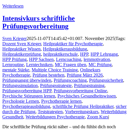
Weiterlesen
Intensivkurs schriftliche
Prüfungsvorbereitung
Sven Krieger
2025-11-07T14:45:42+01:00
7. November 2025
|
Tags:
Dozent Sven Krieger
,
Heilpraktiker für Psychotherapie
,
Heilpraktiker Wissen
,
Heilpraktikerausbildung
,
Heilpraktikerprüfung
,
heilpraktikerschule
,
HPP
,
HPP Lehrgang
,
HPP Prüfung
,
HPP Sachsen
,
Lerncoaching
,
lernmotivation
,
Lernroutine
,
Lerntechniken
,
MC Fragen üben
,
MC Prüfung
,
mentale Stärke
,
Multiple Choice Training
,
Onlinekurs
Psychotherapie
,
Prüfung bestehen
,
Prüfung März 2026
,
Prüfungsangst überwinden
,
Prüfungscoaching
,
Prüfungssicherheit
,
Prüfungssimulation
,
Prüfungsstrategie
,
Prüfungstraining
,
Prüfungsvorbereitung HPP
,
Prüfungsvorbereitung Online
,
Psychische Störungen lernen
,
Psychisches Gesundheitswissen
,
Psychologie Lernen
,
Psychotherapie lernen
,
Psychotherapieausbildung
,
schriftliche Prüfung Heilpraktiker
,
sicher
durch die Prüfung
,
Teststrategien
,
Vorbereitungskurs
,
Weiterbildung
Gesundheit
,
Weiterbildungen Psychotherapie
,
Zoom Kurs
|
Die schriftliche Prüfung rückt näher – und du fühlst dich noch