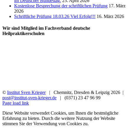
im Deutscher Bundestag.
23. April 2026
Kostenlose Besprechung der schriftlichen Prüfung
17. März
2026
Schriftliche Prüfung 18.03.26 Viel Erfolg!!!
16. März 2026
Wir sind Mitglied im Fachverband deutsche
Heilpraktikerschulen
©
Institut Sven Krieger
| Chemnitz, Dresden & Leipzig
2026 |
post@institut-sven-krieger.de
| (0371) 23 47 96 99
Facebook
YouTube
Instagram
Rss
Page load link
Diese Website verwendet Cookies, um Ihnen die bestmögliche
Erfahrung zu bieten. Durch die weitere Nutzung der Website
stimmen Sie der Verwendung von Cookies zu.