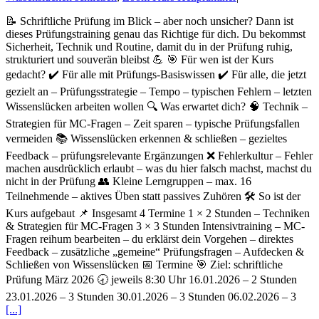
📝 Schriftliche Prüfung im Blick – aber noch unsicher? Dann ist
dieses Prüfungstraining genau das Richtige für dich. Du bekommst
Sicherheit, Technik und Routine, damit du in der Prüfung ruhig,
strukturiert und souverän bleibst 💪 🎯 Für wen ist der Kurs
gedacht? ✔️ Für alle mit Prüfungs-Basiswissen ✔️ Für alle, die jetzt
gezielt an – Prüfungsstrategie – Tempo – typischen Fehlern – letzten
Wissenslücken arbeiten wollen 🔍 Was erwartet dich? 🧠 Technik –
Strategien für MC-Fragen – Zeit sparen – typische Prüfungsfallen
vermeiden 📚 Wissenslücken erkennen & schließen – gezieltes
Feedback – prüfungsrelevante Ergänzungen ❌ Fehlerkultur – Fehler
machen ausdrücklich erlaubt – was du hier falsch machst, machst du
nicht in der Prüfung 👥 Kleine Lerngruppen – max. 16
Teilnehmende – aktives Üben statt passives Zuhören 🛠️ So ist der
Kurs aufgebaut 📌 Insgesamt 4 Termine 1 × 2 Stunden – Techniken
& Strategien für MC-Fragen 3 × 3 Stunden Intensivtraining – MC-
Fragen reihum bearbeiten – du erklärst dein Vorgehen – direktes
Feedback – zusätzliche „gemeine“ Prüfungsfragen – Aufdecken &
Schließen von Wissenslücken 📅 Termine 🎯 Ziel: schriftliche
Prüfung März 2026 🕣 jeweils 8:30 Uhr 16.01.2026 – 2 Stunden
23.01.2026 – 3 Stunden 30.01.2026 – 3 Stunden 06.02.2026 – 3
[...]