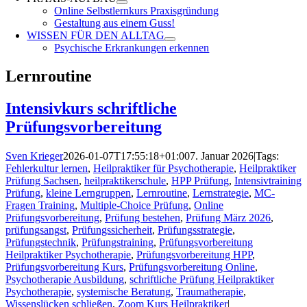
Online Selbstlernkurs Praxisgründung
Gestaltung aus einem Guss!
WISSEN FÜR DEN ALLTAG
Psychische Erkrankungen erkennen
Lernroutine
Intensivkurs schriftliche
Prüfungsvorbereitung
Sven Krieger
2026-01-07T17:55:18+01:00
7. Januar 2026
|
Tags:
Fehlerkultur lernen
,
Heilpraktiker für Psychotherapie
,
Heilpraktiker
Prüfung Sachsen
,
heilpraktikerschule
,
HPP Prüfung
,
Intensivtraining
Prüfung
,
kleine Lerngruppen
,
Lernroutine
,
Lernstrategie
,
MC-
Fragen Training
,
Multiple-Choice Prüfung
,
Online
Prüfungsvorbereitung
,
Prüfung bestehen
,
Prüfung März 2026
,
prüfungsangst
,
Prüfungssicherheit
,
Prüfungsstrategie
,
Prüfungstechnik
,
Prüfungstraining
,
Prüfungsvorbereitung
Heilpraktiker Psychotherapie
,
Prüfungsvorbereitung HPP
,
Prüfungsvorbereitung Kurs
,
Prüfungsvorbereitung Online
,
Psychotherapie Ausbildung
,
schriftliche Prüfung Heilpraktiker
Psychotherapie
,
systemische Beratung
,
Traumatherapie
,
Wissenslücken schließen
,
Zoom Kurs Heilpraktiker
|