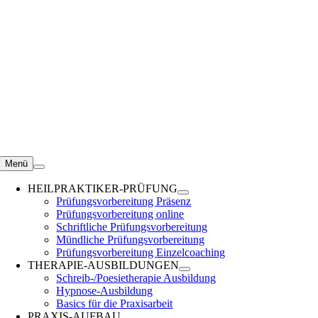
Zum
Inhalt
springen
Menü
HEILPRAKTIKER-PRÜFUNG
Prüfungsvorbereitung Präsenz
Prüfungsvorbereitung online
Schriftliche Prüfungsvorbereitung
Mündliche Prüfungsvorbereitung
Prüfungsvorbereitung Einzelcoaching
THERAPIE-AUSBILDUNGEN
Schreib-/Poesietherapie Ausbildung
Hypnose-Ausbildung
Basics für die Praxisarbeit
PRAXIS-AUFBAU