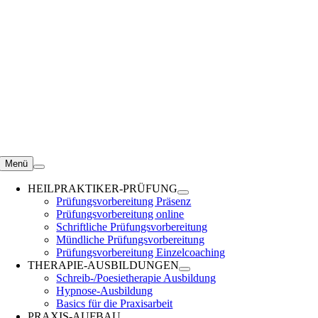
Zum
Inhalt
springen
Menü
HEILPRAKTIKER-PRÜFUNG
Prüfungsvorbereitung Präsenz
Prüfungsvorbereitung online
Schriftliche Prüfungsvorbereitung
Mündliche Prüfungsvorbereitung
Prüfungsvorbereitung Einzelcoaching
THERAPIE-AUSBILDUNGEN
Schreib-/Poesietherapie Ausbildung
Hypnose-Ausbildung
Basics für die Praxisarbeit
PRAXIS-AUFBAU