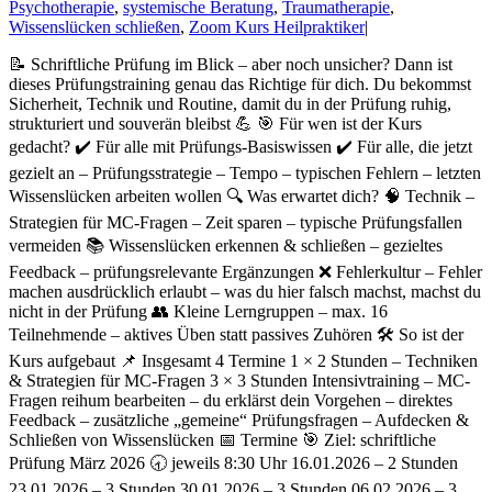
Psychotherapie
,
systemische Beratung
,
Traumatherapie
,
Wissenslücken schließen
,
Zoom Kurs Heilpraktiker
|
📝 Schriftliche Prüfung im Blick – aber noch unsicher? Dann ist
dieses Prüfungstraining genau das Richtige für dich. Du bekommst
Sicherheit, Technik und Routine, damit du in der Prüfung ruhig,
strukturiert und souverän bleibst 💪 🎯 Für wen ist der Kurs
gedacht? ✔️ Für alle mit Prüfungs-Basiswissen ✔️ Für alle, die jetzt
gezielt an – Prüfungsstrategie – Tempo – typischen Fehlern – letzten
Wissenslücken arbeiten wollen 🔍 Was erwartet dich? 🧠 Technik –
Strategien für MC-Fragen – Zeit sparen – typische Prüfungsfallen
vermeiden 📚 Wissenslücken erkennen & schließen – gezieltes
Feedback – prüfungsrelevante Ergänzungen ❌ Fehlerkultur – Fehler
machen ausdrücklich erlaubt – was du hier falsch machst, machst du
nicht in der Prüfung 👥 Kleine Lerngruppen – max. 16
Teilnehmende – aktives Üben statt passives Zuhören 🛠️ So ist der
Kurs aufgebaut 📌 Insgesamt 4 Termine 1 × 2 Stunden – Techniken
& Strategien für MC-Fragen 3 × 3 Stunden Intensivtraining – MC-
Fragen reihum bearbeiten – du erklärst dein Vorgehen – direktes
Feedback – zusätzliche „gemeine“ Prüfungsfragen – Aufdecken &
Schließen von Wissenslücken 📅 Termine 🎯 Ziel: schriftliche
Prüfung März 2026 🕣 jeweils 8:30 Uhr 16.01.2026 – 2 Stunden
23.01.2026 – 3 Stunden 30.01.2026 – 3 Stunden 06.02.2026 – 3