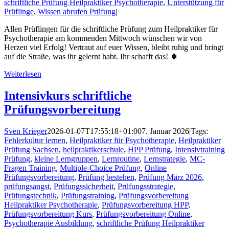
schriftliche Prüfung Heilpraktiker Psychotherapie
,
Unterstützung für
Prüflinge
,
Wissen abrufen Prüfung
|
Allen Prüflingen für die schriftliche Prüfung zum Heilpraktiker für
Psychotherapie am kommenden Mittwoch wünschen wir von
Herzen viel Erfolg! Vertraut auf euer Wissen, bleibt ruhig und bringt
auf die Straße, was ihr gelernt habt. Ihr schafft das! 🍀
Weiterlesen
Intensivkurs schriftliche
Prüfungsvorbereitung
Sven Krieger
2026-01-07T17:55:18+01:00
7. Januar 2026
|
Tags:
Fehlerkultur lernen
,
Heilpraktiker für Psychotherapie
,
Heilpraktiker
Prüfung Sachsen
,
heilpraktikerschule
,
HPP Prüfung
,
Intensivtraining
Prüfung
,
kleine Lerngruppen
,
Lernroutine
,
Lernstrategie
,
MC-
Fragen Training
,
Multiple-Choice Prüfung
,
Online
Prüfungsvorbereitung
,
Prüfung bestehen
,
Prüfung März 2026
,
prüfungsangst
,
Prüfungssicherheit
,
Prüfungsstrategie
,
Prüfungstechnik
,
Prüfungstraining
,
Prüfungsvorbereitung
Heilpraktiker Psychotherapie
,
Prüfungsvorbereitung HPP
,
Prüfungsvorbereitung Kurs
,
Prüfungsvorbereitung Online
,
Psychotherapie Ausbildung
,
schriftliche Prüfung Heilpraktiker