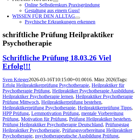
Online Selbstlernkurs Praxisgründung
Gestaltung aus einem Guss!
WISSEN FÜR DEN ALLTAG
Psychische Erkrankungen erkennen
schriftliche Prüfung Heilpraktiker
Psychotherapie
Schriftliche Prüfung 18.03.26 Viel
Erfolg!!!
Sven Krieger
2026-03-16T10:15:00+01:00
16. März 2026
|
Tags:
Erfolg Heilpraktikerprüfung Psychotherapie
,
Heilpraktiker für
Psychotherapie Prüfung
,
Heilpraktiker Psychotherapie Ausbildung
,
Heilpraktiker Psychotherapie lernen
,
Heilpraktiker Psychotherapie
Prüfung Mittwoch
,
Heilpraktikerprüfung bestehen
,
Heilpraktikerprüfung Psychotherapie
,
Heilpraktikerprüfung Tipps
,
HPP Prüfung
,
Lernmotivation Prüfung
,
mentale Vorbereitung
Prüfung
,
Motivation für Prüfung
,
Prüfung Heilpraktiker bestehen
,
Prüfung Heilpraktiker Psychotherapie Deutschland
,
Prüfungstag
Heilpraktiker Psychotherapie
,
Prüfungsvorbereitung Heilpraktiker
Psychotherapie
,
psychotherapeutische Ausbildung Prüfung
,