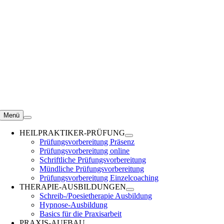
Zum
Inhalt
springen
Menü
HEILPRAKTIKER-PRÜFUNG
Prüfungsvorbereitung Präsenz
Prüfungsvorbereitung online
Schriftliche Prüfungsvorbereitung
Mündliche Prüfungsvorbereitung
Prüfungsvorbereitung Einzelcoaching
THERAPIE-AUSBILDUNGEN
Schreib-/Poesietherapie Ausbildung
Hypnose-Ausbildung
Basics für die Praxisarbeit
PRAXIS-AUFBAU