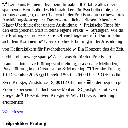
💡 Lerne uns kennen – live beim Infoabend! Erfahre alles über das
spannende Berufsbild des Heilpraktikers für Psychotherapie, die
Voraussetzungen, deine Chancen in der Praxis und unser bewährtes
Ausbildungskonzept. ✨ Das erwartet dich an diesem Abend: 🔹
Klarer Überblick über unsere Ausbildung 🔹 Praktische Tipps für
den erfolgreichen Start in deine eigene Praxis 🔹 Strategien, wie du
die Prüfung sicher bestehst 🔹 Offene Fragerunde 💡 Darum lohnt
sich dein Kommen: ✔️ Über 25 Jahre Erfahrung in der Ausbildung
von Heilpraktikern für Psychotherapie ✔️ Ein Konzept, das dir Zeit,
Geld und Umwege spart ✔️ Alles, was du für den Praxisstart
brauchst: intensive Prüfungsvorbereitung, praxisnahe Methoden,
Praxisführung inkl. Organisation & Marketing 📅 Termin: Freitag,
19. Dezember 2025 🕡 Uhrzeit: 18:30 – 20:00 Uhr 📍 Ort: Institut
Sven Krieger, Weststraße 18, 09112 Chemnitz 💻 Oder bequem per
Zoom dabei sein? Einfach kurze Mail an: 📧 post@institut-sven-
krieger.de 🎙️ Dozent: Sven Krieger ⚠️ WICHTIG: Anmeldung
erforderlich!
Weiterlesen
Heilpraktiker-Prüfung