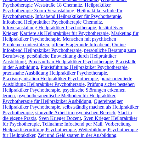
Psychotherapie Weststraße 18 Chemnitz
,
Heilpraktiker
Psychotherapie Zoom Veranstaltung
,
Heilpraktikerschule für
Psychotherapie
,
Infoabend Heilpraktiker für Psychotherapie
,
Infoabend Heilpraktiker Psychotherapie Chemnitz
,
Infoveranstaltung Heilpraktiker Psychotherapie
,
Institut Sven
Krieger
,
Karriere als Heilpraktiker für Psychotherapie
,
Marketing für
Heilpraktiker Psychotherapie
,
Menschen mit psychischen
Problemen unterstützen
,
offene Fragerunde Infoabend
,
Online
Infoabend Heilpraktiker Psychotherapie
,
persönliche Beratung zum
Berufsweg
,
persönliche Entwicklung durch Heilpraktiker
Ausbildung
,
Praxisaufbau Heilpraktiker Psychotherapie
,
Praxisfälle
in der Ausbildung
,
Praxisführung Heilpraktiker Psychotherapie
,
praxisnahe Ausbildung Heilpraktiker Psychotherapie
,
Praxisorganisation Heilpraktiker Psychotherapie
,
praxisorientierte
Ausbildung Heilpraktiker Psychotherapie
,
Prüfung sicher bestehen
Heilpraktiker Psychotherapie
,
psychische Störungen erkennen
lernen
,
psychotherapeutische Methoden für Heilpraktiker
,
Psychotherapie für Heilpraktiker Ausbildung
,
Quereinsteiger
Heilpraktiker Psychotherapie
,
selbstständig machen als Heilpraktiker
Psychotherapie
,
sinnvolle Arbeit im psychischen Bereich
,
Start in
die eigene Praxis
,
Sven Krieger Dozent
,
Sven Krieger Heilpraktiker
für Psychotherapie
,
Teilnahme Infoabend per Mail
,
Vorbereitung
Heilpraktikerprüfung Psychotherapie
,
Weiterbildung Psychotherapie
für Heilpraktiker
,
Zeit und Geld sparen in der Ausbildung
|