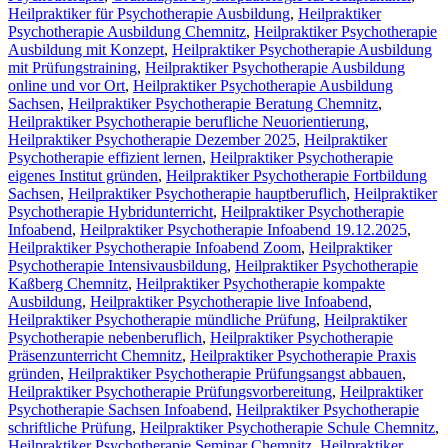
Heilpraktiker für Psychotherapie Ausbildung
,
Heilpraktiker
Psychotherapie Ausbildung Chemnitz
,
Heilpraktiker Psychotherapie
Ausbildung mit Konzept
,
Heilpraktiker Psychotherapie Ausbildung
mit Prüfungstraining
,
Heilpraktiker Psychotherapie Ausbildung
online und vor Ort
,
Heilpraktiker Psychotherapie Ausbildung
Sachsen
,
Heilpraktiker Psychotherapie Beratung Chemnitz
,
Heilpraktiker Psychotherapie berufliche Neuorientierung
,
Heilpraktiker Psychotherapie Dezember 2025
,
Heilpraktiker
Psychotherapie effizient lernen
,
Heilpraktiker Psychotherapie
eigenes Institut gründen
,
Heilpraktiker Psychotherapie Fortbildung
Sachsen
,
Heilpraktiker Psychotherapie hauptberuflich
,
Heilpraktiker
Psychotherapie Hybridunterricht
,
Heilpraktiker Psychotherapie
Infoabend
,
Heilpraktiker Psychotherapie Infoabend 19.12.2025
,
Heilpraktiker Psychotherapie Infoabend Zoom
,
Heilpraktiker
Psychotherapie Intensivausbildung
,
Heilpraktiker Psychotherapie
Kaßberg Chemnitz
,
Heilpraktiker Psychotherapie kompakte
Ausbildung
,
Heilpraktiker Psychotherapie live Infoabend
,
Heilpraktiker Psychotherapie mündliche Prüfung
,
Heilpraktiker
Psychotherapie nebenberuflich
,
Heilpraktiker Psychotherapie
Präsenzunterricht Chemnitz
,
Heilpraktiker Psychotherapie Praxis
gründen
,
Heilpraktiker Psychotherapie Prüfungsangst abbauen
,
Heilpraktiker Psychotherapie Prüfungsvorbereitung
,
Heilpraktiker
Psychotherapie Sachsen Infoabend
,
Heilpraktiker Psychotherapie
schriftliche Prüfung
,
Heilpraktiker Psychotherapie Schule Chemnitz
,
Heilpraktiker Psychotherapie Seminar Chemnitz
,
Heilpraktiker