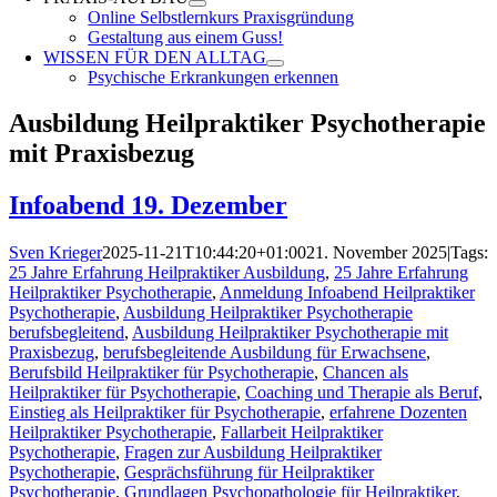
Online Selbstlernkurs Praxisgründung
Gestaltung aus einem Guss!
WISSEN FÜR DEN ALLTAG
Psychische Erkrankungen erkennen
Ausbildung Heilpraktiker Psychotherapie
mit Praxisbezug
Infoabend 19. Dezember
Sven Krieger
2025-11-21T10:44:20+01:00
21. November 2025
|
Tags:
25 Jahre Erfahrung Heilpraktiker Ausbildung
,
25 Jahre Erfahrung
Heilpraktiker Psychotherapie
,
Anmeldung Infoabend Heilpraktiker
Psychotherapie
,
Ausbildung Heilpraktiker Psychotherapie
berufsbegleitend
,
Ausbildung Heilpraktiker Psychotherapie mit
Praxisbezug
,
berufsbegleitende Ausbildung für Erwachsene
,
Berufsbild Heilpraktiker für Psychotherapie
,
Chancen als
Heilpraktiker für Psychotherapie
,
Coaching und Therapie als Beruf
,
Einstieg als Heilpraktiker für Psychotherapie
,
erfahrene Dozenten
Heilpraktiker Psychotherapie
,
Fallarbeit Heilpraktiker
Psychotherapie
,
Fragen zur Ausbildung Heilpraktiker
Psychotherapie
,
Gesprächsführung für Heilpraktiker
Psychotherapie
,
Grundlagen Psychopathologie für Heilpraktiker
,