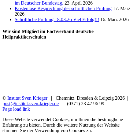
im Deutscher Bundestag.
23. April 2026
Kostenlose Besprechung der schriftlichen Prüfung
17. März
2026
Schriftliche Prüfung 18.03.26 Viel Erfolg!!!
16. März 2026
Wir sind Mitglied im Fachverband deutsche
Heilpraktikerschulen
©
Institut Sven Krieger
| Chemnitz, Dresden & Leipzig
2026 |
post@institut-sven-krieger.de
| (0371) 23 47 96 99
Facebook
YouTube
Instagram
Rss
Page load link
Diese Website verwendet Cookies, um Ihnen die bestmögliche
Erfahrung zu bieten. Durch die weitere Nutzung der Website
stimmen Sie der Verwendung von Cookies zu.