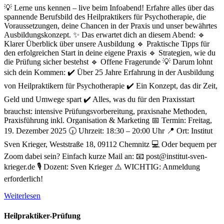
💡 Lerne uns kennen – live beim Infoabend! Erfahre alles über das
spannende Berufsbild des Heilpraktikers für Psychotherapie, die
Voraussetzungen, deine Chancen in der Praxis und unser bewährtes
Ausbildungskonzept. ✨ Das erwartet dich an diesem Abend: 🔹
Klarer Überblick über unsere Ausbildung 🔹 Praktische Tipps für
den erfolgreichen Start in deine eigene Praxis 🔹 Strategien, wie du
die Prüfung sicher bestehst 🔹 Offene Fragerunde 💡 Darum lohnt
sich dein Kommen: ✔️ Über 25 Jahre Erfahrung in der Ausbildung
von Heilpraktikern für Psychotherapie ✔️ Ein Konzept, das dir Zeit,
Geld und Umwege spart ✔️ Alles, was du für den Praxisstart
brauchst: intensive Prüfungsvorbereitung, praxisnahe Methoden,
Praxisführung inkl. Organisation & Marketing 📅 Termin: Freitag,
19. Dezember 2025 🕡 Uhrzeit: 18:30 – 20:00 Uhr 📍 Ort: Institut
Sven Krieger, Weststraße 18, 09112 Chemnitz 💻 Oder bequem per
Zoom dabei sein? Einfach kurze Mail an: 📧 post@institut-sven-
krieger.de 🎙️ Dozent: Sven Krieger ⚠️ WICHTIG: Anmeldung
erforderlich!
Weiterlesen
Heilpraktiker-Prüfung