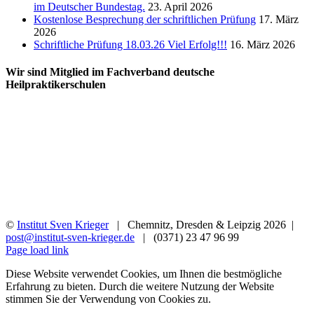
im Deutscher Bundestag.
23. April 2026
Kostenlose Besprechung der schriftlichen Prüfung
17. März
2026
Schriftliche Prüfung 18.03.26 Viel Erfolg!!!
16. März 2026
Wir sind Mitglied im Fachverband deutsche
Heilpraktikerschulen
©
Institut Sven Krieger
| Chemnitz, Dresden & Leipzig
2026 |
post@institut-sven-krieger.de
| (0371) 23 47 96 99
Facebook
YouTube
Instagram
Rss
Page load link
Diese Website verwendet Cookies, um Ihnen die bestmögliche
Erfahrung zu bieten. Durch die weitere Nutzung der Website
stimmen Sie der Verwendung von Cookies zu.