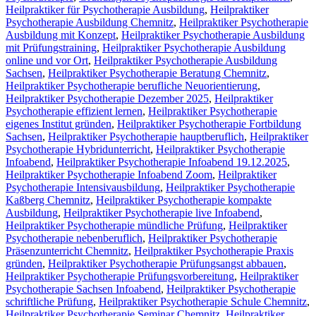
Heilpraktiker für Psychotherapie Ausbildung
,
Heilpraktiker
Psychotherapie Ausbildung Chemnitz
,
Heilpraktiker Psychotherapie
Ausbildung mit Konzept
,
Heilpraktiker Psychotherapie Ausbildung
mit Prüfungstraining
,
Heilpraktiker Psychotherapie Ausbildung
online und vor Ort
,
Heilpraktiker Psychotherapie Ausbildung
Sachsen
,
Heilpraktiker Psychotherapie Beratung Chemnitz
,
Heilpraktiker Psychotherapie berufliche Neuorientierung
,
Heilpraktiker Psychotherapie Dezember 2025
,
Heilpraktiker
Psychotherapie effizient lernen
,
Heilpraktiker Psychotherapie
eigenes Institut gründen
,
Heilpraktiker Psychotherapie Fortbildung
Sachsen
,
Heilpraktiker Psychotherapie hauptberuflich
,
Heilpraktiker
Psychotherapie Hybridunterricht
,
Heilpraktiker Psychotherapie
Infoabend
,
Heilpraktiker Psychotherapie Infoabend 19.12.2025
,
Heilpraktiker Psychotherapie Infoabend Zoom
,
Heilpraktiker
Psychotherapie Intensivausbildung
,
Heilpraktiker Psychotherapie
Kaßberg Chemnitz
,
Heilpraktiker Psychotherapie kompakte
Ausbildung
,
Heilpraktiker Psychotherapie live Infoabend
,
Heilpraktiker Psychotherapie mündliche Prüfung
,
Heilpraktiker
Psychotherapie nebenberuflich
,
Heilpraktiker Psychotherapie
Präsenzunterricht Chemnitz
,
Heilpraktiker Psychotherapie Praxis
gründen
,
Heilpraktiker Psychotherapie Prüfungsangst abbauen
,
Heilpraktiker Psychotherapie Prüfungsvorbereitung
,
Heilpraktiker
Psychotherapie Sachsen Infoabend
,
Heilpraktiker Psychotherapie
schriftliche Prüfung
,
Heilpraktiker Psychotherapie Schule Chemnitz
,
Heilpraktiker Psychotherapie Seminar Chemnitz
,
Heilpraktiker