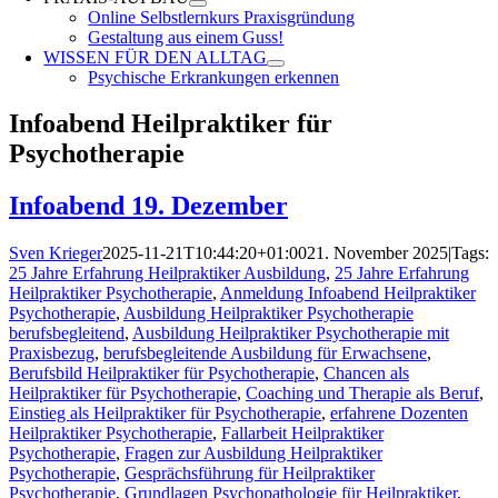
Online Selbstlernkurs Praxisgründung
Gestaltung aus einem Guss!
WISSEN FÜR DEN ALLTAG
Psychische Erkrankungen erkennen
Infoabend Heilpraktiker für
Psychotherapie
Infoabend 19. Dezember
Sven Krieger
2025-11-21T10:44:20+01:00
21. November 2025
|
Tags:
25 Jahre Erfahrung Heilpraktiker Ausbildung
,
25 Jahre Erfahrung
Heilpraktiker Psychotherapie
,
Anmeldung Infoabend Heilpraktiker
Psychotherapie
,
Ausbildung Heilpraktiker Psychotherapie
berufsbegleitend
,
Ausbildung Heilpraktiker Psychotherapie mit
Praxisbezug
,
berufsbegleitende Ausbildung für Erwachsene
,
Berufsbild Heilpraktiker für Psychotherapie
,
Chancen als
Heilpraktiker für Psychotherapie
,
Coaching und Therapie als Beruf
,
Einstieg als Heilpraktiker für Psychotherapie
,
erfahrene Dozenten
Heilpraktiker Psychotherapie
,
Fallarbeit Heilpraktiker
Psychotherapie
,
Fragen zur Ausbildung Heilpraktiker
Psychotherapie
,
Gesprächsführung für Heilpraktiker
Psychotherapie
,
Grundlagen Psychopathologie für Heilpraktiker
,