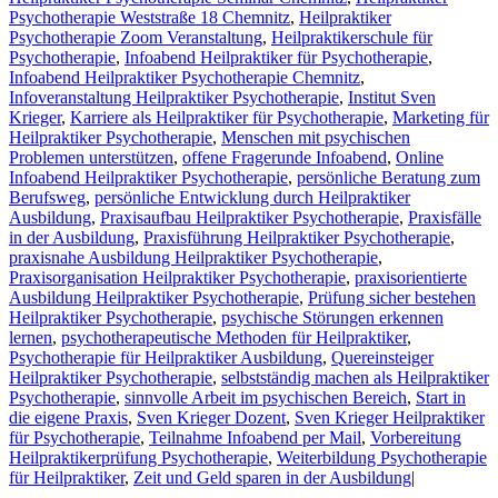
Psychotherapie Weststraße 18 Chemnitz
,
Heilpraktiker
Psychotherapie Zoom Veranstaltung
,
Heilpraktikerschule für
Psychotherapie
,
Infoabend Heilpraktiker für Psychotherapie
,
Infoabend Heilpraktiker Psychotherapie Chemnitz
,
Infoveranstaltung Heilpraktiker Psychotherapie
,
Institut Sven
Krieger
,
Karriere als Heilpraktiker für Psychotherapie
,
Marketing für
Heilpraktiker Psychotherapie
,
Menschen mit psychischen
Problemen unterstützen
,
offene Fragerunde Infoabend
,
Online
Infoabend Heilpraktiker Psychotherapie
,
persönliche Beratung zum
Berufsweg
,
persönliche Entwicklung durch Heilpraktiker
Ausbildung
,
Praxisaufbau Heilpraktiker Psychotherapie
,
Praxisfälle
in der Ausbildung
,
Praxisführung Heilpraktiker Psychotherapie
,
praxisnahe Ausbildung Heilpraktiker Psychotherapie
,
Praxisorganisation Heilpraktiker Psychotherapie
,
praxisorientierte
Ausbildung Heilpraktiker Psychotherapie
,
Prüfung sicher bestehen
Heilpraktiker Psychotherapie
,
psychische Störungen erkennen
lernen
,
psychotherapeutische Methoden für Heilpraktiker
,
Psychotherapie für Heilpraktiker Ausbildung
,
Quereinsteiger
Heilpraktiker Psychotherapie
,
selbstständig machen als Heilpraktiker
Psychotherapie
,
sinnvolle Arbeit im psychischen Bereich
,
Start in
die eigene Praxis
,
Sven Krieger Dozent
,
Sven Krieger Heilpraktiker
für Psychotherapie
,
Teilnahme Infoabend per Mail
,
Vorbereitung
Heilpraktikerprüfung Psychotherapie
,
Weiterbildung Psychotherapie
für Heilpraktiker
,
Zeit und Geld sparen in der Ausbildung
|