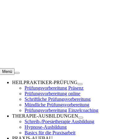
Zum
Inhalt
springen
Menü
HEILPRAKTIKER-PRÜFUNG
Prüfungsvorbereitung Präsenz
Prüfungsvorbereitung online
Schriftliche Prüfungsvorbereitung
Mündliche Prüfungsvorbereitung
Prüfungsvorbereitung Einzelcoaching
THERAPIE-AUSBILDUNGEN
Schreib-/Poesietherapie Ausbildung
Hypnose-Ausbildung
Basics für die Praxisarbeit
PRAXIS-AUFBAU