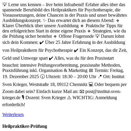
💡 Lerne uns kennen – live beim Infoabend! Erfahre alles über das
spannende Berufsbild des Heilpraktikers für Psychotherapie, die
Voraussetzungen, deine Chancen in der Praxis und unser bewährtes
Ausbildungskonzept. ✨ Das erwartet dich an diesem Abend: 🔹
Klarer Überblick über unsere Ausbildung 🔹 Praktische Tipps für
den erfolgreichen Start in deine eigene Praxis 🔹 Strategien, wie du
die Prüfung sicher bestehst 🔹 Offene Fragerunde 💡 Darum lohnt
sich dein Kommen: ✔️ Über 25 Jahre Erfahrung in der Ausbildung
von Heilpraktikern für Psychotherapie ✔️ Ein Konzept, das dir Zeit,
Geld und Umwege spart ✔️ Alles, was du für den Praxisstart
brauchst: intensive Prüfungsvorbereitung, praxisnahe Methoden,
Praxisführung inkl. Organisation & Marketing 📅 Termin: Freitag,
19. Dezember 2025 🕡 Uhrzeit: 18:30 – 20:00 Uhr 📍 Ort: Institut
Sven Krieger, Weststraße 18, 09112 Chemnitz 💻 Oder bequem per
Zoom dabei sein? Einfach kurze Mail an: 📧 post@institut-sven-
krieger.de 🎙️ Dozent: Sven Krieger ⚠️ WICHTIG: Anmeldung
erforderlich!
Weiterlesen
Heilpraktiker-Prüfung