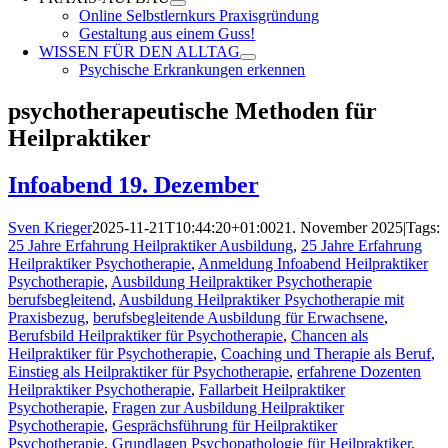
Online Selbstlernkurs Praxisgründung
Gestaltung aus einem Guss!
WISSEN FÜR DEN ALLTAG
Psychische Erkrankungen erkennen
psychotherapeutische Methoden für
Heilpraktiker
Infoabend 19. Dezember
Sven Krieger
2025-11-21T10:44:20+01:00
21. November 2025
|
Tags:
25 Jahre Erfahrung Heilpraktiker Ausbildung
,
25 Jahre Erfahrung
Heilpraktiker Psychotherapie
,
Anmeldung Infoabend Heilpraktiker
Psychotherapie
,
Ausbildung Heilpraktiker Psychotherapie
berufsbegleitend
,
Ausbildung Heilpraktiker Psychotherapie mit
Praxisbezug
,
berufsbegleitende Ausbildung für Erwachsene
,
Berufsbild Heilpraktiker für Psychotherapie
,
Chancen als
Heilpraktiker für Psychotherapie
,
Coaching und Therapie als Beruf
,
Einstieg als Heilpraktiker für Psychotherapie
,
erfahrene Dozenten
Heilpraktiker Psychotherapie
,
Fallarbeit Heilpraktiker
Psychotherapie
,
Fragen zur Ausbildung Heilpraktiker
Psychotherapie
,
Gesprächsführung für Heilpraktiker
Psychotherapie
,
Grundlagen Psychopathologie für Heilpraktiker
,