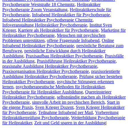
Psychotherapie Weststraße 18 Chemnitz
,
Heilpraktiker
Psychotherapie Zoom Veranstaltung
,
Heilpraktikerschule für
Psychotherapie
,
Infoabend Heilpraktiker für Psychotherapie
,
Infoabend Heilpraktiker Psychotherapie Chemnitz
,
Infoveranstaltung Heilpraktiker Psychotherapie
,
Institut Sven
Krieger
,
Karriere als Heilpraktiker für Psychotherapie
,
Marketing für
Heilpraktiker Psychotherapie
,
Menschen mit psychischen
Problemen unterstützen
,
offene Fragerunde Infoabend
,
Online
Infoabend Heilpraktiker Psychotherapie
,
persönliche Beratung zum
Berufsweg
,
persönliche Entwicklung durch Heilpraktiker
Ausbildung
,
Praxisaufbau Heilpraktiker Psychotherapie
,
Praxisfälle
in der Ausbildung
,
Praxisführung Heilpraktiker Psychotherapie
,
praxisnahe Ausbildung Heilpraktiker Psychotherapie
,
Praxisorganisation Heilpraktiker Psychotherapie
,
praxisorientierte
Ausbildung Heilpraktiker Psychotherapie
,
Prüfung sicher bestehen
Heilpraktiker Psychotherapie
,
psychische Störungen erkennen
lernen
,
psychotherapeutische Methoden für Heilpraktiker
,
Psychotherapie für Heilpraktiker Ausbildung
,
Quereinsteiger
Heilpraktiker Psychotherapie
,
selbstständig machen als Heilpraktiker
Psychotherapie
,
sinnvolle Arbeit im psychischen Bereich
,
Start in
die eigene Praxis
,
Sven Krieger Dozent
,
Sven Krieger Heilpraktiker
für Psychotherapie
,
Teilnahme Infoabend per Mail
,
Vorbereitung
Heilpraktikerprüfung Psychotherapie
,
Weiterbildung Psychotherapie
für Heilpraktiker
,
Zeit und Geld sparen in der Ausbildung
|