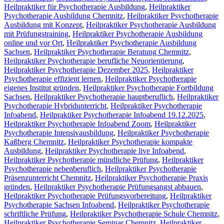
Heilpraktiker für Psychotherapie Ausbildung
,
Heilpraktiker
Psychotherapie Ausbildung Chemnitz
,
Heilpraktiker Psychotherapie
Ausbildung mit Konzept
,
Heilpraktiker Psychotherapie Ausbildung
mit Prüfungstraining
,
Heilpraktiker Psychotherapie Ausbildung
online und vor Ort
,
Heilpraktiker Psychotherapie Ausbildung
Sachsen
,
Heilpraktiker Psychotherapie Beratung Chemnitz
,
Heilpraktiker Psychotherapie berufliche Neuorientierung
,
Heilpraktiker Psychotherapie Dezember 2025
,
Heilpraktiker
Psychotherapie effizient lernen
,
Heilpraktiker Psychotherapie
eigenes Institut gründen
,
Heilpraktiker Psychotherapie Fortbildung
Sachsen
,
Heilpraktiker Psychotherapie hauptberuflich
,
Heilpraktiker
Psychotherapie Hybridunterricht
,
Heilpraktiker Psychotherapie
Infoabend
,
Heilpraktiker Psychotherapie Infoabend 19.12.2025
,
Heilpraktiker Psychotherapie Infoabend Zoom
,
Heilpraktiker
Psychotherapie Intensivausbildung
,
Heilpraktiker Psychotherapie
Kaßberg Chemnitz
,
Heilpraktiker Psychotherapie kompakte
Ausbildung
,
Heilpraktiker Psychotherapie live Infoabend
,
Heilpraktiker Psychotherapie mündliche Prüfung
,
Heilpraktiker
Psychotherapie nebenberuflich
,
Heilpraktiker Psychotherapie
Präsenzunterricht Chemnitz
,
Heilpraktiker Psychotherapie Praxis
gründen
,
Heilpraktiker Psychotherapie Prüfungsangst abbauen
,
Heilpraktiker Psychotherapie Prüfungsvorbereitung
,
Heilpraktiker
Psychotherapie Sachsen Infoabend
,
Heilpraktiker Psychotherapie
schriftliche Prüfung
,
Heilpraktiker Psychotherapie Schule Chemnitz
,
Heilpraktiker Psychotherapie Seminar Chemnitz
,
Heilpraktiker