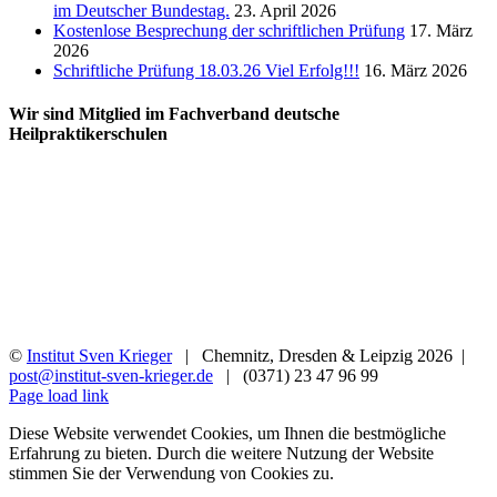
im Deutscher Bundestag.
23. April 2026
Kostenlose Besprechung der schriftlichen Prüfung
17. März
2026
Schriftliche Prüfung 18.03.26 Viel Erfolg!!!
16. März 2026
Wir sind Mitglied im Fachverband deutsche
Heilpraktikerschulen
©
Institut Sven Krieger
| Chemnitz, Dresden & Leipzig
2026 |
post@institut-sven-krieger.de
| (0371) 23 47 96 99
Facebook
YouTube
Instagram
Rss
Page load link
Diese Website verwendet Cookies, um Ihnen die bestmögliche
Erfahrung zu bieten. Durch die weitere Nutzung der Website
stimmen Sie der Verwendung von Cookies zu.