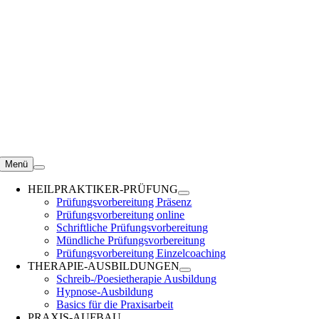
Zum
Inhalt
springen
Menü
HEILPRAKTIKER-PRÜFUNG
Prüfungsvorbereitung Präsenz
Prüfungsvorbereitung online
Schriftliche Prüfungsvorbereitung
Mündliche Prüfungsvorbereitung
Prüfungsvorbereitung Einzelcoaching
THERAPIE-AUSBILDUNGEN
Schreib-/Poesietherapie Ausbildung
Hypnose-Ausbildung
Basics für die Praxisarbeit
PRAXIS-AUFBAU