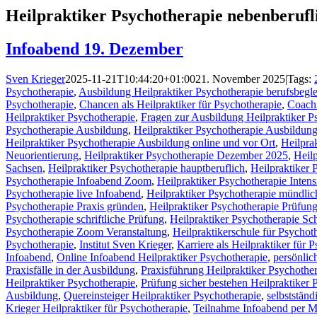
Heilpraktiker Psychotherapie nebenberufl
Infoabend 19. Dezember
Sven Krieger
2025-11-21T10:44:20+01:00
21. November 2025
|
Tags:
Psychotherapie
,
Ausbildung Heilpraktiker Psychotherapie berufsbegle
Psychotherapie
,
Chancen als Heilpraktiker für Psychotherapie
,
Coachi
Heilpraktiker Psychotherapie
,
Fragen zur Ausbildung Heilpraktiker P
Psychotherapie Ausbildung
,
Heilpraktiker Psychotherapie Ausbildun
Heilpraktiker Psychotherapie Ausbildung online und vor Ort
,
Heilpra
Neuorientierung
,
Heilpraktiker Psychotherapie Dezember 2025
,
Heilp
Sachsen
,
Heilpraktiker Psychotherapie hauptberuflich
,
Heilpraktiker 
Psychotherapie Infoabend Zoom
,
Heilpraktiker Psychotherapie Inten
Psychotherapie live Infoabend
,
Heilpraktiker Psychotherapie mündli
Psychotherapie Praxis gründen
,
Heilpraktiker Psychotherapie Prüfun
Psychotherapie schriftliche Prüfung
,
Heilpraktiker Psychotherapie Sc
Psychotherapie Zoom Veranstaltung
,
Heilpraktikerschule für Psychot
Psychotherapie
,
Institut Sven Krieger
,
Karriere als Heilpraktiker für 
Infoabend
,
Online Infoabend Heilpraktiker Psychotherapie
,
persönli
Praxisfälle in der Ausbildung
,
Praxisführung Heilpraktiker Psychothe
Heilpraktiker Psychotherapie
,
Prüfung sicher bestehen Heilpraktiker 
Ausbildung
,
Quereinsteiger Heilpraktiker Psychotherapie
,
selbstständ
Krieger Heilpraktiker für Psychotherapie
,
Teilnahme Infoabend per M