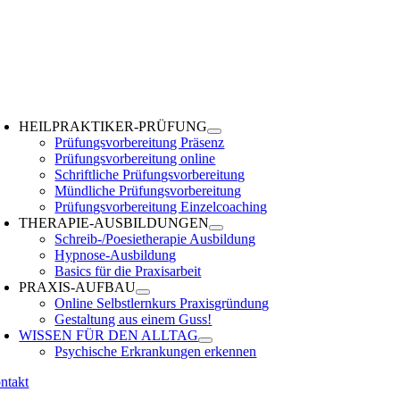
Zum
Inhalt
springen
oggle
avigation
HEILPRAKTIKER-PRÜFUNG
Prüfungsvorbereitung Präsenz
Prüfungsvorbereitung online
Schriftliche Prüfungsvorbereitung
Mündliche Prüfungsvorbereitung
Prüfungsvorbereitung Einzelcoaching
THERAPIE-AUSBILDUNGEN
Schreib-/Poesietherapie Ausbildung
Hypnose-Ausbildung
Basics für die Praxisarbeit
PRAXIS-AUFBAU
Online Selbstlernkurs Praxisgründung
Gestaltung aus einem Guss!
WISSEN FÜR DEN ALLTAG
Psychische Erkrankungen erkennen
ntakt