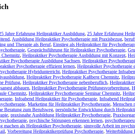
ich
25 Jahre Erfahrung Heilpraktiker Ausbildung
,
25 Jahre Erfahrung Heilp
itend
,
Ausbildung Heilpraktiker Psychotherapie mit Praxisbezug
,
beruf
ng und Therapie als Beruf
,
Einstieg als Heilpraktiker für Psychotherap
sychotherapie
,
Gesprächsführung für Heilpraktiker Psychotherapie
,
Gru
g Chemnitz
,
Heilpraktiker Psychotherapie Ausbildung mit Konzept
,
Hei
ktiker Psychotherapie Ausbildung Sachsen
,
Heilpraktiker Psychothera
raktiker Psychotherapie effizient lernen
,
Heilpraktiker Psychotherapie e
Psychotherapie Hybridunterricht
,
Heilpraktiker Psychotherapie Infoabe
sivausbildung
,
Heilpraktiker Psychotherapie Kaßberg Chemnitz
,
Heilpr
che Prüfung
,
Heilpraktiker Psychotherapie nebenberuflich
,
Heilpraktike
gsangst abbauen
,
Heilpraktiker Psychotherapie Prüfungsvorbereitung
,
H
hule Chemnitz
,
Heilpraktiker Psychotherapie Seminar Chemnitz
,
Heilpr
herapie
,
Infoabend Heilpraktiker für Psychotherapie
,
Infoabend Heilpra
Psychotherapie
,
Marketing für Heilpraktiker Psychotherapie
,
Menschen m
che Beratung zum Berufsweg
,
persönliche Entwicklung durch Heilprakt
rapie
,
praxisnahe Ausbildung Heilpraktiker Psychotherapie
,
Praxisorgan
Psychotherapie
,
psychische Störungen erkennen lernen
,
psychotherapeut
ig machen als Heilpraktiker Psychotherapie
,
sinnvolle Arbeit im psychi
ail
,
Vorbereitung Heilpraktikerprüfung Psychotherapie
,
Weiterbildung P