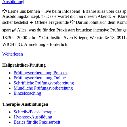
Ausbildung
|
💡 Lerne uns kennen – live beim Infoabend! Erfahre alles über das s
Ausbildungskonzept. ✨ Das erwartet dich an diesem Abend: 🔹 Klarer 
sicher bestehst 🔹 Offene Fragerunde 💡 Darum lohnt sich dein Komm
spart ✔️ Alles, was du für den Praxisstart brauchst: intensive Prüfu
18:30 – 20:00 Uhr 📍 Ort: Institut Sven Krieger, Weststraße 18, 091
WICHTIG: Anmeldung erforderlich!
Weiterlesen
Heilpraktiker-Prüfung
Prüfungsvorbereitung Präsenz
Prüfungsvorbereitung Online
Schriftliche Prüfungsvorbereitung
Mündliche Prüfungsvorbereitung
Einzelcoaching
Therapie-Ausbildungen
Schreib-/Poesietherapie
Hypnose-Ausbildung
Basics für die Praxisarbeit