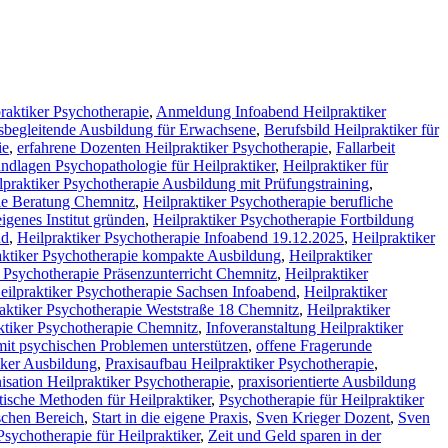
raktiker Psychotherapie
,
Anmeldung Infoabend Heilpraktiker
sbegleitende Ausbildung für Erwachsene
,
Berufsbild Heilpraktiker für
ie
,
erfahrene Dozenten Heilpraktiker Psychotherapie
,
Fallarbeit
ndlagen Psychopathologie für Heilpraktiker
,
Heilpraktiker für
lpraktiker Psychotherapie Ausbildung mit Prüfungstraining
,
pie Beratung Chemnitz
,
Heilpraktiker Psychotherapie berufliche
igenes Institut gründen
,
Heilpraktiker Psychotherapie Fortbildung
nd
,
Heilpraktiker Psychotherapie Infoabend 19.12.2025
,
Heilpraktiker
aktiker Psychotherapie kompakte Ausbildung
,
Heilpraktiker
r Psychotherapie Präsenzunterricht Chemnitz
,
Heilpraktiker
eilpraktiker Psychotherapie Sachsen Infoabend
,
Heilpraktiker
aktiker Psychotherapie Weststraße 18 Chemnitz
,
Heilpraktiker
ktiker Psychotherapie Chemnitz
,
Infoveranstaltung Heilpraktiker
it psychischen Problemen unterstützen
,
offene Fragerunde
iker Ausbildung
,
Praxisaufbau Heilpraktiker Psychotherapie
,
isation Heilpraktiker Psychotherapie
,
praxisorientierte Ausbildung
ische Methoden für Heilpraktiker
,
Psychotherapie für Heilpraktiker
schen Bereich
,
Start in die eigene Praxis
,
Sven Krieger Dozent
,
Sven
sychotherapie für Heilpraktiker
,
Zeit und Geld sparen in der